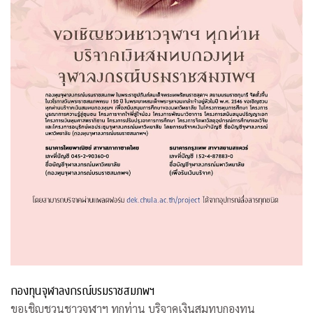
กองทุนจุฬาลงกรณ์บรมราชสมภพฯ
ขอเชิญชวนชาวจุฬาฯ ทุกท่าน บริจาคเงินสมทบกองทุน