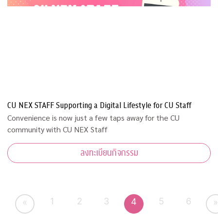
CU NEX STAFF Supporting a Digital Lifestyle for CU Staff
Convenience is now just a few taps away for the CU
community with CU NEX Staff
ลงทะเบียนกิจกรรม
1
2
3
5
6
4
«
»