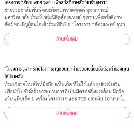
โครงการ “สัตวแพทย์ จุฬาฯ เพื่อสวัสดิภาพสัตว์ในรั้วจุฬาฯ”
ฝ่ายประชาสัมพันธ์ คณะสัตวแพทยศาสตร์ จุฬาลงกรณ์
มหาวิทยาลัย ร่วมกับกลุ่มนิสิตสัตวแพทย์ จุฬาฯ เพื่อสวัสดิภาพ
สัตว์ ขอเชิญผู้สนใจเข้าร่วมพิธีเปิด “โครงการ “สัตวแพทย์ จุฬาฯ
เพื่อสวัสดิภาพสัตว์ในรั้วจุฬาฯ” ในวันพุธที่ 5 สิงหาคม 2563
อ่านเพิ่มเติม
เวลา 08.45 – 10.00 น. ณ ห้อ
"โครงการจุฬาฯ รักษ์โลก" เชิญชวนทุกท่านร่วมเปลี่ยนมือถือเก่าของคุณ
ให้เป็นพลัง
ร่วมบริจาคโทรศัพท์มือถือ แท็บเล็ต ที่ไม่ใช้แล้ว อุปกรณ์เสริม
เพื่อนำไปกำจัดด้วยกระบวนการที่เป็นมิตรต่อสิ่งแวดล้อม มือถือ
เก่า/แท็บเล็ต 1 เครื่อง โครงการฯ และ TES มอบเงิน 10 บาท ให้
กับ "กองทุนภูมิคุ้มกันบำบัดมะเร็งจุฬาฯ"
อ่านเพิ่มเติม