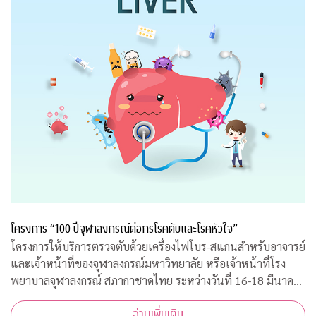
โครงการ “100 ปีจุฬาลงกรณ์ต่อกรโรคตับและโรคหัวใจ”
โครงการให้บริการตรวจตับด้วยเครื่องไฟโบร-สแกนสำหรับอาจารย์
และเจ้าหน้าที่ของจุฬาลงกรณ์มหาวิทยาลัย หรือเจ้าหน้าที่โรง
พยาบาลจุฬาลงกรณ์ สภากาชาดไทย ระหว่างวันที่ 16-18 มีนาคม
2563 เวลา 08.00-15.00 ณ ฝ่ายธนาคารเลือด ชั้น 3B อาคารภูมิสิ
อ่านเพิ่มเติม
ริมังคลานุสรณ์ รพ.จุฬาลงกร