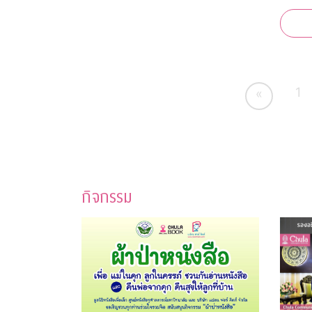
ช่วยกาชาด “จุฬาฯ - สุ
สนาน กาชา
ระดับต
เคยกว่
1
«
กิจกรรม