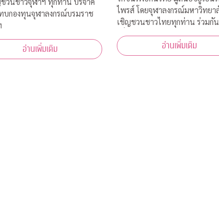
ชวนชาวจุฬาฯ ทุกท่าน บริจาค
ไพรส์ โดยจุฬาลงกรณ์มหาวิทยาล
มทบกองทุนจุฬาลงกรณ์บรมราช
เชิญชวนชาวไทยทุกท่าน ร่วมกัน
ฯ
เพื่อเป็นทุนสนับสนุน นักวิจัยไ
อ่านเพิ่มเติม
ค้นคว้าวิจัย พัฒนา และผลิตวัคซ
อ่านเพิ่มเติม
โควิด-19*