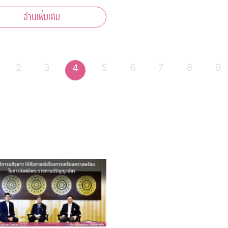
นทราภรณ์ สรวล
อ่านเพิ่มเติม
ด 100 ปี” เพลินเพลงดัง
ำนานของวงสุนทราภรณ์ที่เราคุ้น
า 40 บทเพลง
2
3
5
6
7
8
9
4