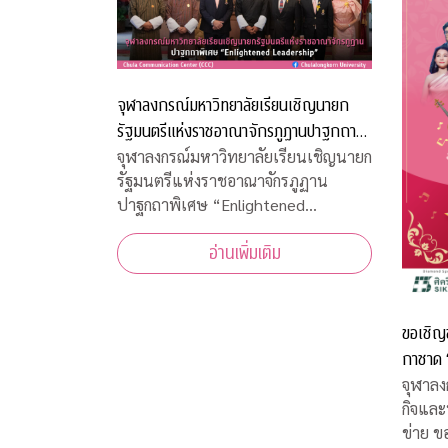
จุฬาลงกรณ์มหาวิทยาลัยเรียนเชิญนายก
รัฐมนตรีแห่งราชอาณาจักรภูฏานปาฐกถา
พิเศษ “Enlightened Leadership”
จุฬาลงกรณ์มหาวิทยาลัยเรียนเชิญนายก
รัฐมนตรีแห่งราชอาณาจักรภูฏาน
ปาฐกถาพิเศษ “Enlightened
Leadership”
อ่านเพิ่มเติม
ขอเชิญ
กาชาด “จุฬาฯ - สุนทราภรณ์ สรวลสนาน
กาชาด 1
จุฬาลง
กิจและ
ข่าย ขอเชิญชมคอนเสิร์ตการกุศลจุฬาฯ