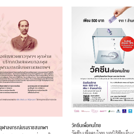
วัคซีนเพื่อคนไทย
จุฬาลงกรณ์บรมราชสมภพฯ
วัคซีนเพื่อคนไทย มูลนิธิซียูเอ็นเ