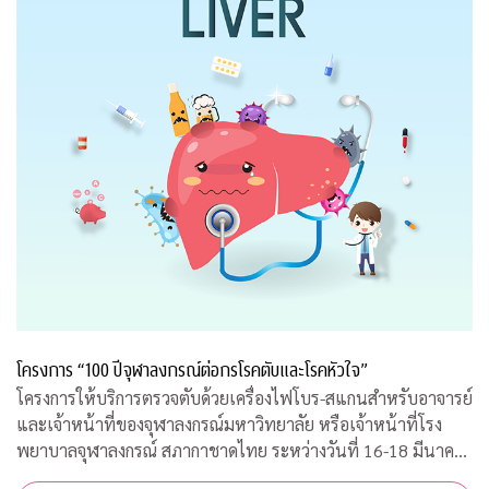
โครงการ “100 ปีจุฬาลงกรณ์ต่อกรโรคตับและโรคหัวใจ”
โครงการให้บริการตรวจตับด้วยเครื่องไฟโบร-สแกนสำหรับอาจารย์
และเจ้าหน้าที่ของจุฬาลงกรณ์มหาวิทยาลัย หรือเจ้าหน้าที่โรง
พยาบาลจุฬาลงกรณ์ สภากาชาดไทย ระหว่างวันที่ 16-18 มีนาคม
2563 เวลา 08.00-15.00 ณ ฝ่ายธนาคารเลือด ชั้น 3B อาคารภูมิสิ