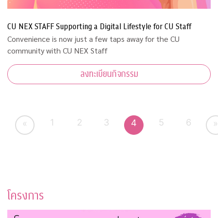
CU NEX STAFF Supporting a Digital Lifestyle for CU Staff
Convenience is now just a few taps away for the CU
community with CU NEX Staff
ลงทะเบียนกิจกรรม
1
2
3
5
6
4
«
»
โครงการ