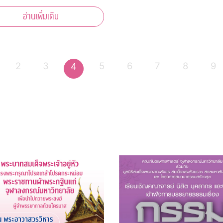
นทราภรณ์ สรวล
อ่านเพิ่มเติม
ด 100 ปี” เพลินเพลงดัง
ำนานของวงสุนทราภรณ์ที่เราคุ้น
า 40 บทเพลง
2
3
5
6
7
8
9
4