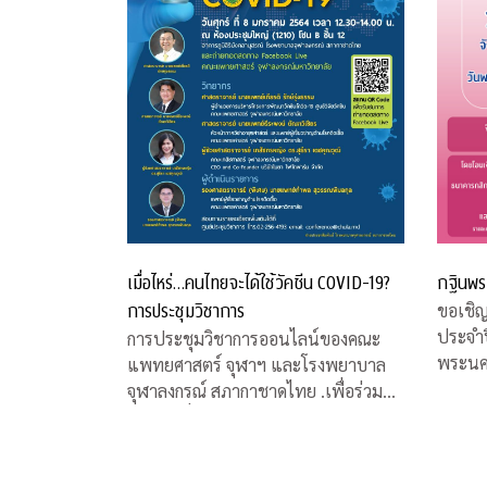
เมื่อไหร่…คนไทยจะได้ใช้วัคซีน COVID-19?
กฐินพร
การประชุมวิชาการ
ขอเชิ
ประจำป
การประชุมวิชาการออนไลน์ของคณะ
พระนค
แพทยศาสตร์ จุฬาฯ และโรงพยาบาล
จุฬาลงกรณ์ สภากาชาดไทย .เพื่อร่วมหา
คำตอบเรื่องวัคซีน COVID-19