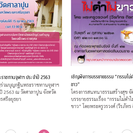
เชิญฟังการบรรยายธรรม “กรรมไม่ด
ะราชทานจุฬาฯ ประจำปี 2563
ขาว”
ญร่วมบุญกฐินพระราชทานจุฬาฯ
โครงการสนทนาธรรมสร้างสุข จั
ี 2563 ณ วัดศาลาปูน จังหวัด
บรรยายธรรมเรื่อง “กรรมไม่ดำไม
รศรีอยุธยา
ขาว” โดยพระครูวรวงศ์ (วีรภัทร 
ญาโณ)