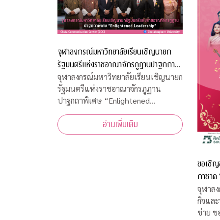
จุฬาลงกรณ์มหาวิทยาลัยเรียนเชิญนายก
รัฐมนตรีแห่งราชอาณาจักรภูฏานปาฐกถา
พิเศษ “Enlightened Leadership”
จุฬาลงกรณ์มหาวิทยาลัยเรียนเชิญนายก
รัฐมนตรีแห่งราชอาณาจักรภูฏาน
ปาฐกถาพิเศษ “Enlightened
Leadership”
อ่านเพิ่มเติม
ขอเชิญ
กาชาด “จุฬาฯ - สุนทราภรณ์ สรวลสนาน
กาชาด 1
จุฬาลง
กิจและ
ข่าย ขอเชิญชมคอนเสิร์ตการกุศลจุฬาฯ