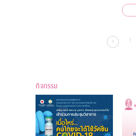
ช่วยกาชาด “จุฬาฯ - สุ
สนาน กาชา
ระดับต
เคยกว่
1
«
กิจกรรม