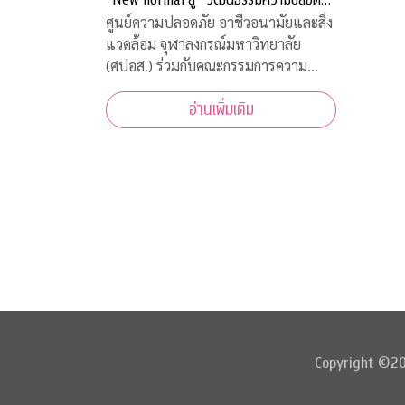
อย่างยั่งยืน”
ศูนย์ความปลอดภัย อาชีวอนามัยและสิ่ง
แวดล้อม จุฬาลงกรณ์มหาวิทยาลัย
(ศปอส.) ร่วมกับคณะกรรมการความ
ปลอดภัย อาชีวอนามัย และสภาพ
อ่านเพิ่มเติม
แวดล้อมในการทำงาน จุฬาลงกรณ์
มหาวิทยาลัย และภาคีเครือข่าย จัดงาน
“Chula Safety 2020 New normal สู่
วัฒนธรรมความปลอดภัยอย่าง
ยั่งยืน” ระหว
Copyright ©202