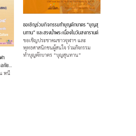
ขอเชิญร่วมกิจกรรมทำบุญตักบาตร “บุญสุ
นทาน” และสรงน้ำพระเนื่องในวันสงกรานต์
ขอเชิญประชาคมชาวจุฬาฯ และ
พุทธศาสนิกชนผู้สนใจ ร่วมกิจกรรม
ทำบุญตักบาตร “บุญสุนทาน”
ุฬา
ะอภัย
น หนี