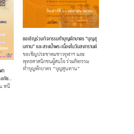
ขอเชิญร่วมกิจกรรมทำบุญตักบาตร “บุญสุ
นทาน” และสรงน้ำพระเนื่องในวันสงกรานต์
ขอเชิญประชาคมชาวจุฬาฯ และ
พุทธศาสนิกชนผู้สนใจ ร่วมกิจกรรม
ทำบุญตักบาตร “บุญสุนทาน”
ุฬา
ะอภัย
น หนี