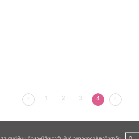
1
2
3
4
«
»