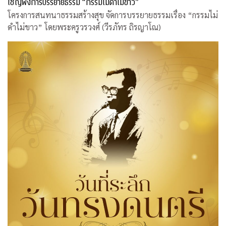
เชิญฟังการบรรยายธรรม “กรรมไม่ดำไม่ขาว”
โครงการสนทนาธรรมสร้างสุข จัดการบรรยายธรรมเรื่อง “กรรมไม่
ดำไม่ขาว” โดยพระครูวรวงศ์ (วีรภัทร ถิรญาโณ)