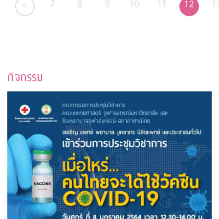
7
8
9
10
11
1
12
«
กิจกรรม