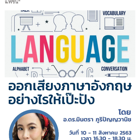
แฟชั่น"