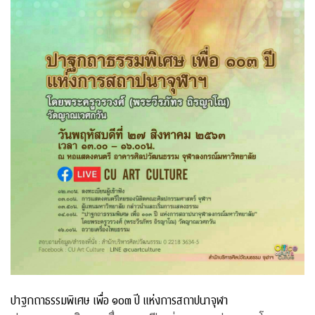
ปาฐกถาธรรมพิเศษ เพื่อ ๑๐๓ ปี แห่งการสถาปนาจุฬา