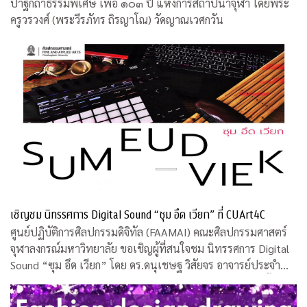
ปาฐกถาธรรมพิเศษ เพื่อ ๑๐๓ ปี แห่งการสถาปนาจุฬา โดยพระ
ครูวรวงศ์ (พระวีรภัทร ถิรญาโณ) วัดญาณเวศกวัน
เชิญชม นิทรรศการ Digital Sound “ซุม อึด เวียก” ที่ CUArt4C
ศูนย์ปฏิบัติการศิลปกรรมดิจิทัล (FAAMAI) คณะศิลปกรรมศาสตร์
จุฬาลงกรณ์มหาวิทยาลัย ขอเชิญผู้ที่สนใจชม นิทรรศการ Digital
Sound “ซุม อึด เวียก” โดย ดร.ดนุเชษฐ วิสัยจร อาจารย์ประจำ
คณะศิลปกรรมศาสตร์ จุฬาฯ และคุณวรงค์ บุญอารีย์ ศิลปินพื้น
บ้าน ระหว่างวันที่ 12 -16