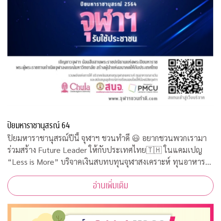
ปิยมหาราชานุสรณ์ 64
ปิยมหาราชานุสรณ์ปีนี้ จุฬาฯ ชวนทำดี 😃 อยากชวนพวกเรามา
ร่วมสร้าง Future Leader ให้กับประเทศไทย🇹🇭 ในแคมเปญ
“Less is More” บริจาคเงินสบทบทุนจุฬาสงเคราะห์ ทุนอาหาร
กลางวัน และสนับสนุนอุปกรณ์การเรียนออนไลน์ให้น้องนิสิตใช้ทำ
อ่านเพิ่มเติม
กิจกรรมจิตอาสาออนไลน์รับใช้ประชาชนคว