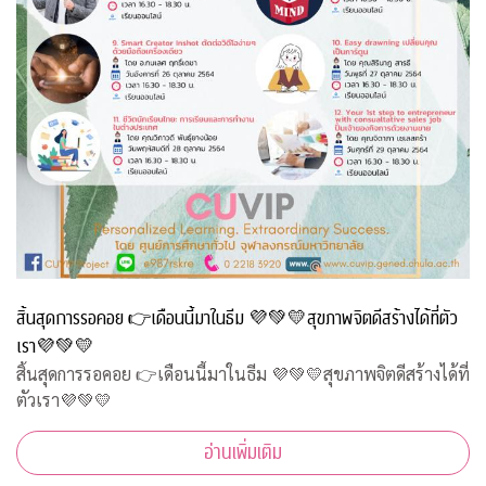
สิ้นสุดการรอคอย 👉เดือนนี้มาในธีม 💜💚💛สุขภาพจิตดีสร้างได้ที่ตัว
เรา💜💚💛
สิ้นสุดการรอคอย 👉เดือนนี้มาในธีม 💜💚💛สุขภาพจิตดีสร้างได้ที่
ตัวเรา💜💚💛
อ่านเพิ่มเติม