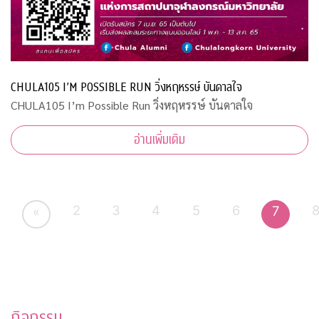
CHULA105 I’M POSSIBLE RUN วิ่งหฤหรรษ์ บันดาลใจ
CHULA105 I’m Possible Run วิ่งหฤหรรษ์ บันดาลใจ
อ่านเพิ่มเติม
2
3
4
5
6
7
«
กิจกรรม