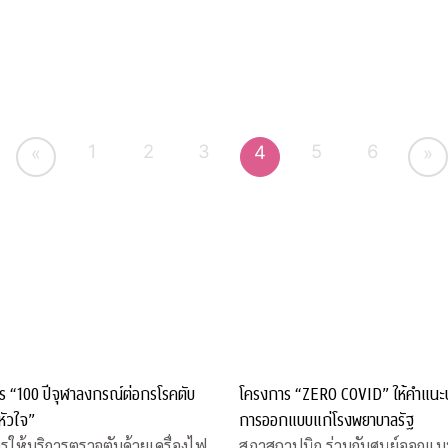
1
2
3
5
6
4
«
»
ร “100 ปีจุฬาลงกรณ์ต่อกรโรคตับ
โครงการ “ZERO COVID” ให้คำแนะ
หัวใจ”
การออกแบบแก่โรงพยาบาลรัฐ
รให้บริการตรวจตับด้วยเครื่องไฟ
สภาสถาปนิก ร่วมกับศูนย์ออกแบบ