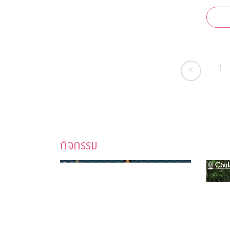
ช่วยกาชาด “จุฬาฯ - สุ
สนาน กาชา
ระดับต
เคยกว่
1
«
กิจกรรม