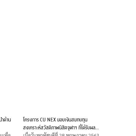
นำด้าน
โครงการ CU NEX มอบเงินสมทบทุน
สงเคราะห์สวัสดิภาพนิสิตจุฬาฯ ที่ได้รับผลก
ระทบจากโควิด-19
เพื่อ
เมื่อวันพฤหัสบดีที่ 28 พฤษภาคม 2563