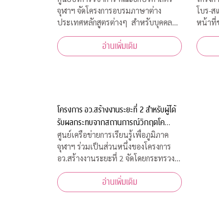
จุฬาฯ จัดโครงการอบรมภาษาต่าง
โบร-ส
ประเทศหลักสูตรต่างๆ สำหรับบุคคล
หน้าที
ทั่วไป รอบปลายปี 2563 โดยจัดอบรม
เจ้าหน
อ่านเพิ่มเติม
หลักสูตรออนไลน์ เพื่อความปลอดภัย
สภากาช
ของผู้สอนและผู้เข้าร่วมการอบรมทุกคน
มีนาคม
เนื่องจากสถานการณ์โควิด-19 ทำให้ไม่
ฝ่ายธนา
สามารถจัดอบรมในห้องเรียนรูป
งคลานุ
โครงการ อว.สร้างงานระยะที่ 2 สำหรับผู้ได้
รับผลกระทบจากสถานการณ์วิกฤตโค
วิด-19
ศูนย์เครือข่ายการเรียนรู้เพื่อภูมิภาค
จุฬาฯ ร่วมเป็นส่วนหนึ่งของโครงการ
อว.สร้างงานระยะที่ 2 จัดโดยกระทรวง
การอุดมศึกษา วิทยาศาสตร์ วิจัยและ
อ่านเพิ่มเติม
นวัตกรรม เพื่อสร้างงานสำหรับผู้ได้รับ
ผลกระทบจากสถานการณ์วิกฤตโควิด-19
เปิดรับสมัครประชาชนทั่วไปจำนวน
200 อัตรา