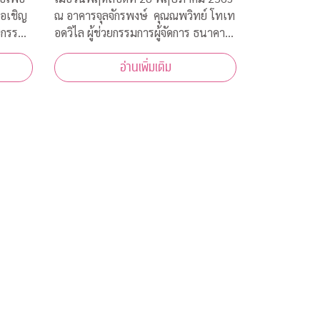
ขอเชิญ
ณ อาคารจุลจักรพงษ์ คุณณพวิทย์ โทเท
ยกรรม
อดวิไล ผู้ช่วยกรรมการผู้จัดการ ธนาคาร
้าร่วม
กสิกรไทย เป็นผู้แทนธนาคาร ภายใต้
อ่านเพิ่มเติม
ห้ความ
โครงการ CU NEX มอบเงิน 200,000
ง
บาท ร่วมสมทบทุนสงเคราะห์สวัสดิภาพ
การ
นิสิตจุฬาฯ ที่ได้รับผลกระทบจากการ
ชื้อ
แพร่ระบาดของเชื้อไ