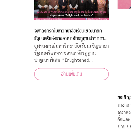
จุฬาลงกรณ์มหาวิทยาลัยเรียนเชิญนายก
รัฐมนตรีแห่งราชอาณาจักรภูฏานปาฐกถา
พิเศษ “Enlightened Leadership”
จุฬาลงกรณ์มหาวิทยาลัยเรียนเชิญนายก
รัฐมนตรีแห่งราชอาณาจักรภูฏาน
ปาฐกถาพิเศษ “Enlightened
Leadership”
อ่านเพิ่มเติม
ขอเชิญ
กาชาด “จุฬาฯ - สุนทราภรณ์ สรวลสนาน
กาชาด 1
จุฬาลง
กิจและ
ข่าย ขอเชิญชมคอนเสิร์ตการกุศลจุฬาฯ