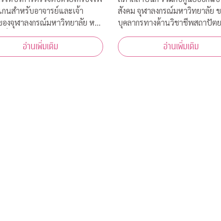
แกนสำหรับอาจารย์และเจ้า
สังคม จุฬาลงกรณ์มหาวิทยาลัย 
่ของจุฬาลงกรณ์มหาวิทยาลัย หรือ
บุคลากรทางด้านวิชาชีพสถาปัต
้าที่โรงพยาบาลจุฬาลงกรณ์
และการออกแบบในสาขาต่างๆ เข
อ่านเพิ่มเติม
อ่านเพิ่มเติม
าดไทย ระหว่างวันที่ 16-18
โครงการ “ZERO COVID” เพื่อใ
 2563 เวลา 08.00-15.00 ณ
ช่วยเหลือด้านการออกแบบแก่โร
คารเลือด ชั้น 3B อาคารภูมิสิริมั
พยาบาลของรัฐ พร้อมคำแนะนำ
สรณ์ รพ.จุฬาลงกร
ออกแบบสถานที่รองรับผู้ป่วยจากเ