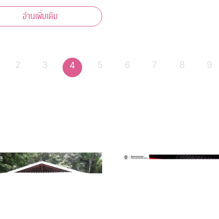
นทราภรณ์ สรวล
อ่านเพิ่มเติม
ด 100 ปี” เพลินเพลงดัง
ำนานของวงสุนทราภรณ์ที่เราคุ้น
า 40 บทเพลง
2
3
5
6
7
8
9
4