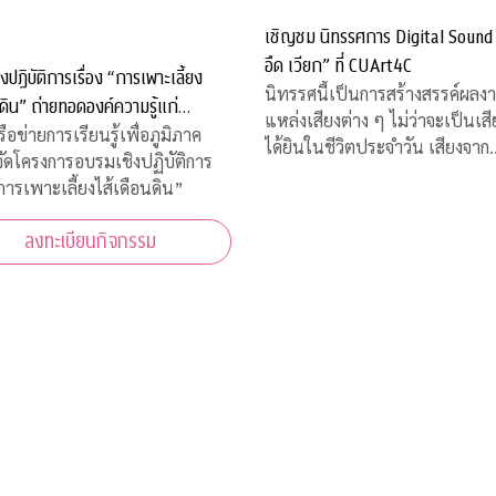
เชิญชม นิทรรศการ Digital Sound 
อึด เวียก” ที่ CUArt4C
งปฏิบัติการเรื่อง “การเพาะเลี้ยง
นิทรรศนี้เป็นการสร้างสรรค์ผลง
นดิน” ถ่ายทอดองค์ความรู้แก่
แหล่งเสียงต่าง ๆ ไม่ว่าจะเป็นเสีย
และผู้ที่สนใจ
รือข่ายการเรียนรู้เพื่อภูมิภาค
ได้ยินในชีวิตประจำวัน เสียงจาก
จัดโครงการอบรมเชิงปฏิบัติการ
ธรรมชาติ เสียงจากวงออร์เคสตร้
“การเพาะเลี้ยงไส้เดือนดิน”
ผสมผสานเข้ากับเสียงเครื่องดนตร
บ้านอีสานที่คุ้นหู ผ่านกระบวน
ลงทะเบียนกิจกรรม
เทคนิคทางด้านดิจิทัล