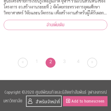
ศูนย์เครือข่ายการเรียนรู้เพื่อภูมิภาค จุฬาฯ ร่วมเป็นส่วนหนึ่งของ
โครงการ อว.สร้างงานระยะที่ 2 จัดโดยกระทรวงการอุดมศึกษา
วิทยาศาสตร์ วิจัยและนวัตกรรม เพื่อสร้างงานสำหรับผู้ได้รับผลก
ระทบจากสถานการณ์วิกฤตโควิด-19 เปิดรับสมัครประชาชนทั่วไป
อ่านเพิ่มเติม
จำนวน 200 อัตรา
1
3
4
2
«
»
Copyright ©2020 ศูนย์พัฒนกิจและนิสิตเก่าสัมพันธ์ จุฬาลงกรณ์
มหาวิทยาลัย
Add to homescreen
สำหรับเจ้าหน้าที่