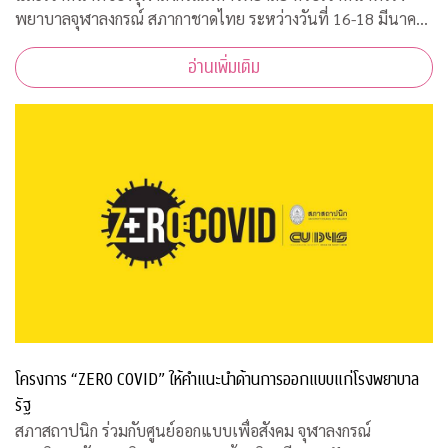
พยาบาลจุฬาลงกรณ์ สภากาชาดไทย ระหว่างวันที่ 16-18 มีนาคม
2563 เวลา 08.00-15.00 ณ ฝ่ายธนาคารเลือด ชั้น 3B อาคารภูมิสิ
อ่านเพิ่มเติม
ริมังคลานุสรณ์ รพ.จุฬาลงกร
โครงการ “ZERO COVID” ให้คำแนะนำด้านการออกแบบแก่โรงพยาบาล
รัฐ
สภาสถาปนิก ร่วมกับศูนย์ออกแบบเพื่อสังคม จุฬาลงกรณ์