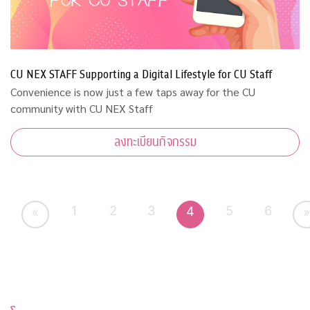
CU NEX STAFF Supporting a Digital Lifestyle for CU Staff
Convenience is now just a few taps away for the CU
community with CU NEX Staff
ลงทะเบียนกิจกรรม
1
2
3
5
6
4
«
»