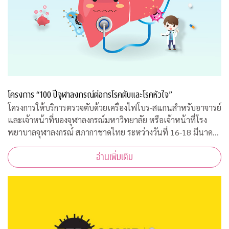
โครงการ “100 ปีจุฬาลงกรณ์ต่อกรโรคตับและโรคหัวใจ”
โครงการให้บริการตรวจตับด้วยเครื่องไฟโบร-สแกนสำหรับอาจารย์
และเจ้าหน้าที่ของจุฬาลงกรณ์มหาวิทยาลัย หรือเจ้าหน้าที่โรง
พยาบาลจุฬาลงกรณ์ สภากาชาดไทย ระหว่างวันที่ 16-18 มีนาคม
2563 เวลา 08.00-15.00 ณ ฝ่ายธนาคารเลือด ชั้น 3B อาคารภูมิสิ
อ่านเพิ่มเติม
ริมังคลานุสรณ์ รพ.จุฬาลงกร