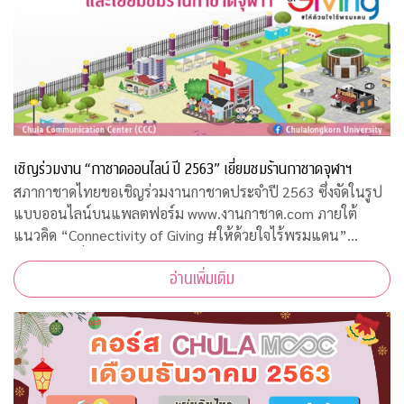
เชิญร่วมงาน “กาชาดออนไลน์ ปี 2563” เยี่ยมชมร้านกาชาดจุฬาฯ
สภากาชาดไทยขอเชิญร่วมงานกาชาดประจำปี 2563 ซึ่งจัดในรูป
แบบออนไลน์บนแพลตฟอร์ม www.งานกาชาด.com ภายใต้
แนวคิด “Connectivity of Giving #ให้ด้วยใจไร้พรมแดน”
ระหว่างวันที่ 19 – 29 ธันวาคม 2563 รายได้จากการจัดงานโดย
อ่านเพิ่มเติม
เสด็จพระราชกุศลบำรุงสภากาชาดไทย