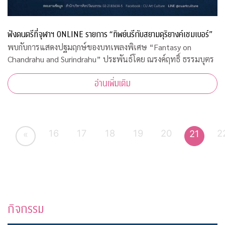
ฟังดนตรีที่จุฬาฯ ONLINE รายการ “ทิพย์นรีกับสยามดุริยางค์เชมเบอร์”
พบกับการแสดงปฐมฤกษ์ของบทเพลงพิเศษ “Fantasy on
Chandrahu and Surindrahu” ประพันธ์โดย ณรงค์ฤทธิ์ ธรรมบุตร
อ่านเพิ่มเติม
16
17
18
19
20
2
21
«
กิจกรรม