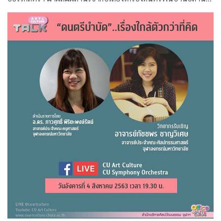
คุ้นหู ผ่านกระบวนการและเทคนิคทางด้านดิจิทัล