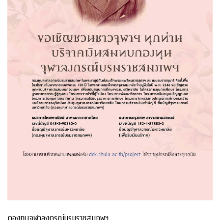
กองทุนจุฬาลงกรณ์บรมราชสมภพฯ