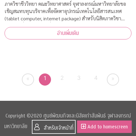
ขาดแคลน
ภาควิชาชีววิทยา คณะวิทยาศาสตร์ จุฬาลงกรณ์มหาวิทยาลัยขอ
เชิญสมทบทุนบริจาคเพื่อจัดหาอุปกรณ์เทคโนโลยีสารสนเทศ
(tablet computer, internet package) สำหรับนิสิตภาควิชา
ชีววิทยาที่ขาดแคลน เพื่อใช้เรียนออนไลน์ในวิถีปรกติใหม่ บริจาค
อ่านเพิ่มเติม
เข้ากองทุน "
2
3
4
1
«
»
Copyright ©2020 ศูนย์พัฒนกิจและนิสิตเก่าสัมพันธ์ จุฬาลงกรณ์
มหาวิทยาลัย
Add to homescreen
สำหรับเจ้าหน้าที่