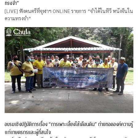
ทรงจำ”
[LIVE] ฟังดนตรีที่จุฬาฯ ONLINE รายการ “จำได้ในทีวี หนังจีนใน
ความทรงจำ”
อบรมเชิงปฏิบัติการเรื่อง “การเพาะเลี้ยงไส้เดือนดิน” ถ่ายทอดองค์ความรู้
แก่เกษตรกรและผู้ที่สนใจ