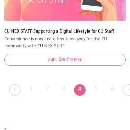
CU NEX STAFF Supporting a Digital Lifestyle for CU Staff
Convenience is now just a few taps away for the CU
community with CU NEX Staff
ลงทะเบียนกิจกรรม
1
2
3
5
6
4
«
»