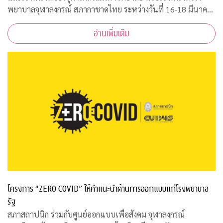
พยาบาลจุฬาลงกรณ์ สภากาชาดไทย ระหว่างวันที่ 16-18 มีนาคม
2563 เวลา 08.00-15.00 ณ ฝ่ายธนาคารเลือด ชั้น 3B อาคารภูมิสิ
อ่านเพิ่มเติม
ริมังคลานุสรณ์ รพ.จุฬาลงกร
โครงการ “ZERO COVID” ให้คำแนะนำด้านการออกแบบแก่โรงพยาบาล
รัฐ
สภาสถาปนิก ร่วมกับศูนย์ออกแบบเพื่อสังคม จุฬาลงกรณ์