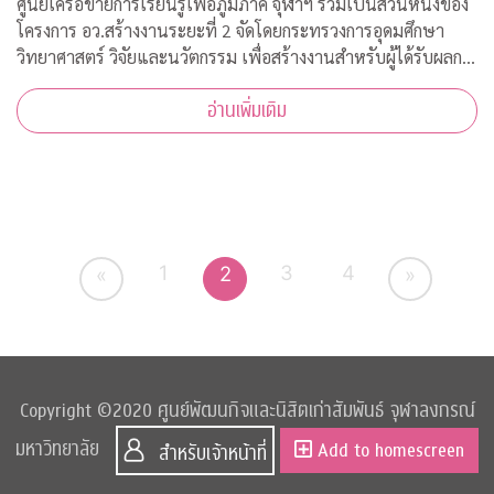
ศูนย์เครือข่ายการเรียนรู้เพื่อภูมิภาค จุฬาฯ ร่วมเป็นส่วนหนึ่งของ
โครงการ อว.สร้างงานระยะที่ 2 จัดโดยกระทรวงการอุดมศึกษา
วิทยาศาสตร์ วิจัยและนวัตกรรม เพื่อสร้างงานสำหรับผู้ได้รับผลก
ระทบจากสถานการณ์วิกฤตโควิด-19 เปิดรับสมัครประชาชนทั่วไป
อ่านเพิ่มเติม
จำนวน 200 อัตรา
1
3
4
2
«
»
Copyright ©2020 ศูนย์พัฒนกิจและนิสิตเก่าสัมพันธ์ จุฬาลงกรณ์
มหาวิทยาลัย
Add to homescreen
สำหรับเจ้าหน้าที่