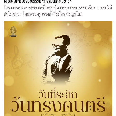
เชิญฟังการบรรยายธรรม “กรรมไม่ดำไม่ขาว”
โครงการสนทนาธรรมสร้างสุข จัดการบรรยายธรรมเรื่อง “กรรมไม่
ดำไม่ขาว” โดยพระครูวรวงศ์ (วีรภัทร ถิรญาโณ)