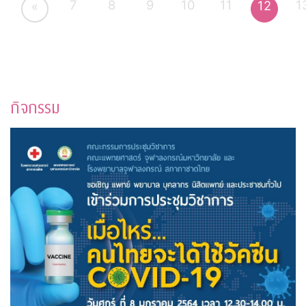
7
8
9
10
11
1
12
«
กิจกรรม