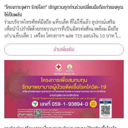
"โครงการจุฬาฯ รักษ์โลก" เชิญชวนทุกท่านร่วมเปลี่ยนมือถือเก่าของคุณ
ให้เป็นพลัง
ร่วมบริจาคโทรศัพท์มือถือ แท็บเล็ต ที่ไม่ใช้แล้ว อุปกรณ์เสริม
เพื่อนำไปกำจัดด้วยกระบวนการที่เป็นมิตรต่อสิ่งแวดล้อม มือถือ
เก่า/แท็บเล็ต 1 เครื่อง โครงการฯ และ TES มอบเงิน 10 บาท ให้
กับ "กองทุนภูมิคุ้มกันบำบัดมะเร็งจุฬาฯ"
อ่านเพิ่มเติม