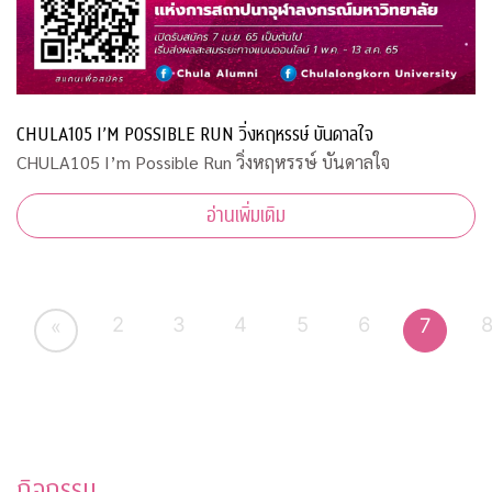
CHULA105 I’M POSSIBLE RUN วิ่งหฤหรรษ์ บันดาลใจ
CHULA105 I’m Possible Run วิ่งหฤหรรษ์ บันดาลใจ
อ่านเพิ่มเติม
2
3
4
5
6
7
«
กิจกรรม