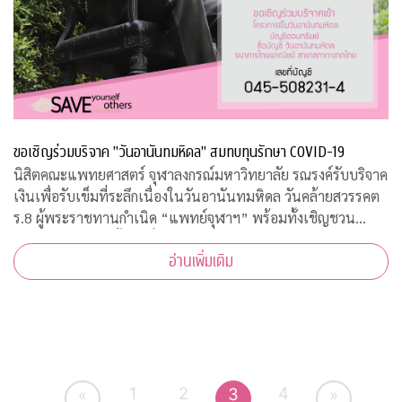
ขอเชิญร่วมบริจาค "วันอานันทมหิดล" สมทบทุนรักษา COVID-19
นิสิตคณะแพทยศาสตร์ จุฬาลงกรณ์มหาวิทยาลัย รณรงค์รับบริจาค
เงินเพื่อรับเข็มที่ระลึกเนื่องในวันอานันทมหิดล วันคล้ายสวรรคต
ร.8 ผู้พระราชทานกำเนิด “แพทย์จุฬาฯ” พร้อมทั้งเชิญชวน
ประชาชนสั่งจองเสื้อยืดที่ระลึก รายได้สมทบทุนโครงการป้องกัน
อ่านเพิ่มเติม
และรักษา COVID-19
1
2
4
3
«
»