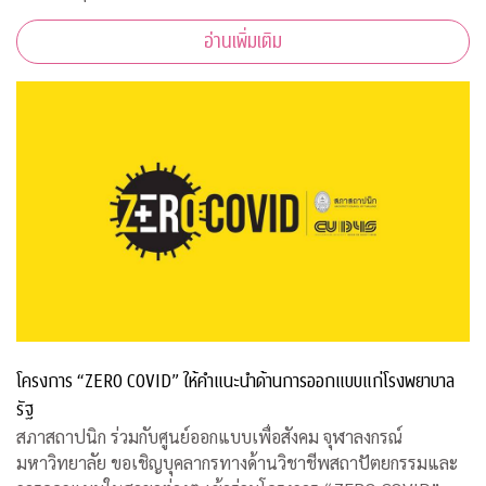
2563 เวลา 08.00-15.00 ณ ฝ่ายธนาคารเลือด ชั้น 3B อาคารภูมิสิ
อ่านเพิ่มเติม
ริมังคลานุสรณ์ รพ.จุฬาลงกร
โครงการ “ZERO COVID” ให้คำแนะนำด้านการออกแบบแก่โรงพยาบาล
รัฐ
สภาสถาปนิก ร่วมกับศูนย์ออกแบบเพื่อสังคม จุฬาลงกรณ์
มหาวิทยาลัย ขอเชิญบุคลากรทางด้านวิชาชีพสถาปัตยกรรมและ