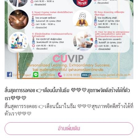
สิ้นสุดการรอคอย 👉เดือนนี้มาในธีม 💜💚💛สุขภาพจิตดีสร้างได้ที่ตัว
เรา💜💚💛
สิ้นสุดการรอคอย 👉เดือนนี้มาในธีม 💜💚💛สุขภาพจิตดีสร้างได้ที่
ตัวเรา💜💚💛
อ่านเพิ่มเติม