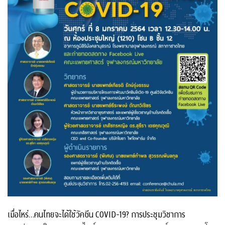
เมื่อไหร่…คนไทยจะได้ใช้วัคซีน COVID-19? การประชุมวิชาการ