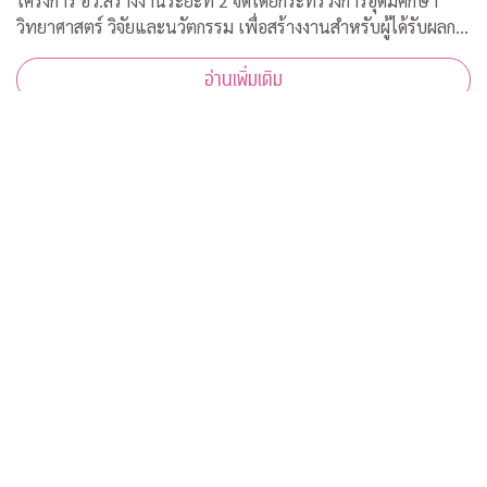
โครงการ อว.สร้างงานระยะที่ 2 จัดโดยกระทรวงการอุดมศึกษา
วิทยาศาสตร์ วิจัยและนวัตกรรม เพื่อสร้างงานสำหรับผู้ได้รับผลก
ระทบจากสถานการณ์วิกฤตโควิด-19 เปิดรับสมัครประชาชนทั่วไป
อ่านเพิ่มเติม
จำนวน 200 อัตรา
โครงการ “สัตวแพทย์ จุฬาฯ เพื่อสวัสดิภาพสัตว์ในรั้วจุฬาฯ”
ฝ่ายประชาสัมพันธ์ คณะสัตวแพทยศาสตร์ จุฬาลงกรณ์
มหาวิทยาลัย ร่วมกับกลุ่มนิสิตสัตวแพทย์ จุฬาฯ เพื่อสวัสดิภาพ
สัตว์ ขอเชิญผู้สนใจเข้าร่วมพิธีเปิด “โครงการ “สัตวแพทย์ จุฬาฯ
เพื่อสวัสดิภาพสัตว์ในรั้วจุฬาฯ” ในวันพุธที่ 5 สิงหาคม 2563