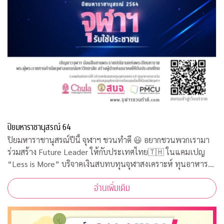
ปิยมหาราชานุสรณ์ 64
ปิยมหาราชานุสรณ์ปีนี้ จุฬาฯ ชวนทำดี 😃 อยากชวนพวกเรามา
ร่วมสร้าง Future Leader ให้กับประเทศไทย🇹🇭 ในแคมเปญ
“Less is More” บริจาคเงินสบทบทุนจุฬาสงเคราะห์ ทุนอาหาร
กลางวัน และสนับสนุนอุปกรณ์การเรียนออนไลน์ให้น้องนิสิตใช้ทำ
อ่านเพิ่มเติม
กิจกรรมจิตอาสาออนไลน์รับใช้ประชาชนคว