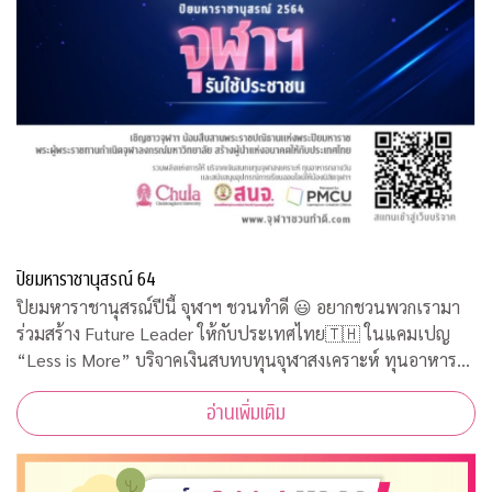
ปิยมหาราชานุสรณ์ 64
ปิยมหาราชานุสรณ์ปีนี้ จุฬาฯ ชวนทำดี 😃 อยากชวนพวกเรามา
ร่วมสร้าง Future Leader ให้กับประเทศไทย🇹🇭 ในแคมเปญ
“Less is More” บริจาคเงินสบทบทุนจุฬาสงเคราะห์ ทุนอาหาร
กลางวัน และสนับสนุนอุปกรณ์การเรียนออนไลน์ให้น้องนิสิตใช้ทำ
อ่านเพิ่มเติม
กิจกรรมจิตอาสาออนไลน์รับใช้ประชาชนคว