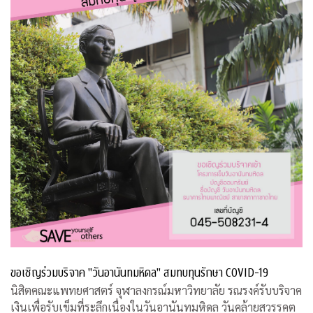
ขอเชิญร่วมบริจาค "วันอานันทมหิดล" สมทบทุนรักษา COVID-19
นิสิตคณะแพทยศาสตร์ จุฬาลงกรณ์มหาวิทยาลัย รณรงค์รับบริจาค
เงินเพื่อรับเข็มที่ระลึกเนื่องในวันอานันทมหิดล วันคล้ายสวรรคต