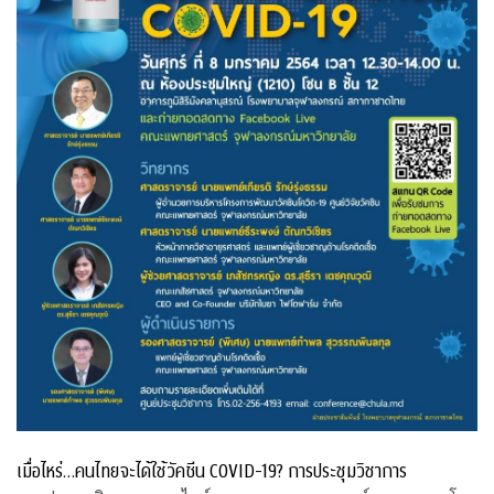
เมื่อไหร่…คนไทยจะได้ใช้วัคซีน COVID-19? การประชุมวิชาการ