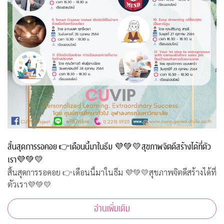
สิ้นสุดการรอคอย 👉เดือนนี้มาในธีม 💜💚💛สุขภาพจิตดีสร้างได้ที่ตัว
เรา💜💚💛
สิ้นสุดการรอคอย 👉เดือนนี้มาในธีม 💜💚💛สุขภาพจิตดีสร้างได้ที่
ตัวเรา💜💚💛
อ่านเพิ่มเติม