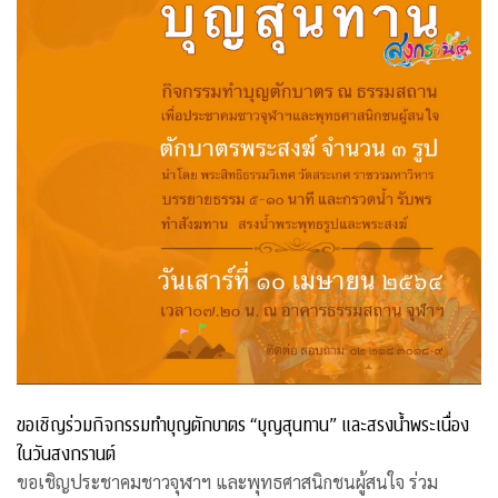
ขอเชิญร่วมกิจกรรมทำบุญตักบาตร “บุญสุนทาน” และสรงน้ำพระเนื่อง
ในวันสงกรานต์
ขอเชิญประชาคมชาวจุฬาฯ และพุทธศาสนิกชนผู้สนใจ ร่วม