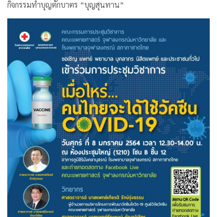
กิจกรรมทำบุญตักบาตร “บุญสุนทาน”