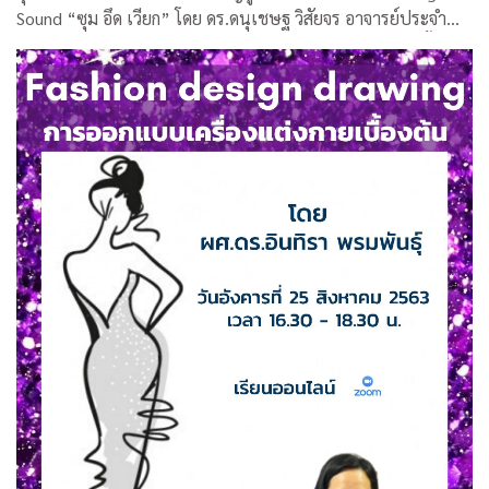
Sound “ซุม อึด เวียก” โดย ดร.ดนุเชษฐ วิสัยจร อาจารย์ประจำ
คณะศิลปกรรมศาสตร์ จุฬาฯ และคุณวรงค์ บุญอารีย์ ศิลปินพื้น
บ้าน ระหว่างวันที่ 12 -16