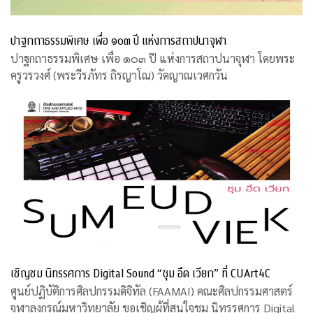
ปาฐกถาธรรมพิเศษ เพื่อ ๑๐๓ ปี แห่งการสถาปนาจุฬา
ปาฐกถาธรรมพิเศษ เพื่อ ๑๐๓ ปี แห่งการสถาปนาจุฬา โดยพระ
ครูวรวงศ์ (พระวีรภัทร ถิรญาโณ) วัดญาณเวศกวัน
เชิญชม นิทรรศการ Digital Sound “ซุม อึด เวียก” ที่ CUArt4C
ศูนย์ปฏิบัติการศิลปกรรมดิจิทัล (FAAMAI) คณะศิลปกรรมศาสตร์
จุฬาลงกรณ์มหาวิทยาลัย ขอเชิญผู้ที่สนใจชม นิทรรศการ Digital