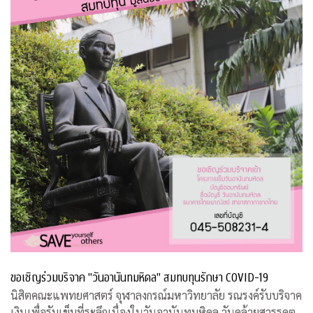
ขอเชิญร่วมบริจาค "วันอานันทมหิดล" สมทบทุนรักษา COVID-19
นิสิตคณะแพทยศาสตร์ จุฬาลงกรณ์มหาวิทยาลัย รณรงค์รับบริจาค
เงินเพื่อรับเข็มที่ระลึกเนื่องในวันอานันทมหิดล วันคล้ายสวรรคต