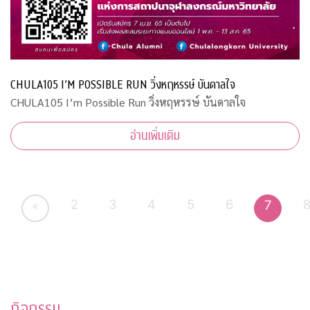
CHULA105 I’M POSSIBLE RUN วิ่งหฤหรรษ์ บันดาลใจ
CHULA105 I’m Possible Run วิ่งหฤหรรษ์ บันดาลใจ
อ่านเพิ่มเติม
2
3
4
5
6
7
«
กิจกรรม