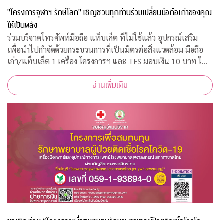
"โครงการจุฬาฯ รักษ์โลก" เชิญชวนทุกท่านร่วมเปลี่ยนมือถือเก่าของคุณ
ให้เป็นพลัง
ร่วมบริจาคโทรศัพท์มือถือ แท็บเล็ต ที่ไม่ใช้แล้ว อุปกรณ์เสริม
เพื่อนำไปกำจัดด้วยกระบวนการที่เป็นมิตรต่อสิ่งแวดล้อม มือถือ
เก่า/แท็บเล็ต 1 เครื่อง โครงการฯ และ TES มอบเงิน 10 บาท ให้
กับ "กองทุนภูมิคุ้มกันบำบัดมะเร็งจุฬาฯ"
อ่านเพิ่มเติม