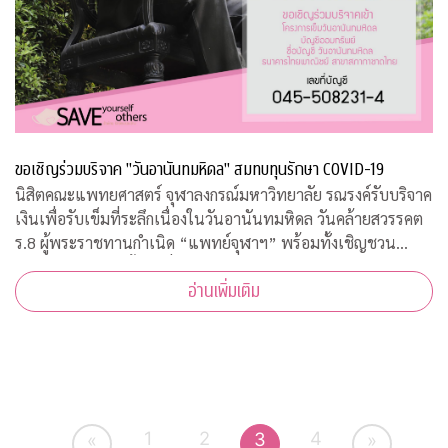
ขอเชิญร่วมบริจาค "วันอานันทมหิดล" สมทบทุนรักษา COVID-19
นิสิตคณะแพทยศาสตร์ จุฬาลงกรณ์มหาวิทยาลัย รณรงค์รับบริจาค
เงินเพื่อรับเข็มที่ระลึกเนื่องในวันอานันทมหิดล วันคล้ายสวรรคต
ร.8 ผู้พระราชทานกำเนิด “แพทย์จุฬาฯ” พร้อมทั้งเชิญชวน
ประชาชนสั่งจองเสื้อยืดที่ระลึก รายได้สมทบทุนโครงการป้องกัน
อ่านเพิ่มเติม
และรักษา COVID-19
1
2
4
3
«
»