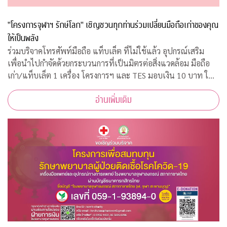
"โครงการจุฬาฯ รักษ์โลก" เชิญชวนทุกท่านร่วมเปลี่ยนมือถือเก่าของคุณ
ให้เป็นพลัง
ร่วมบริจาคโทรศัพท์มือถือ แท็บเล็ต ที่ไม่ใช้แล้ว อุปกรณ์เสริม
เพื่อนำไปกำจัดด้วยกระบวนการที่เป็นมิตรต่อสิ่งแวดล้อม มือถือ
เก่า/แท็บเล็ต 1 เครื่อง โครงการฯ และ TES มอบเงิน 10 บาท ให้
กับ "กองทุนภูมิคุ้มกันบำบัดมะเร็งจุฬาฯ"
อ่านเพิ่มเติม