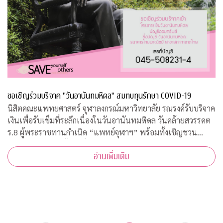
ขอเชิญร่วมบริจาค "วันอานันทมหิดล" สมทบทุนรักษา COVID-19
นิสิตคณะแพทยศาสตร์ จุฬาลงกรณ์มหาวิทยาลัย รณรงค์รับบริจาค
เงินเพื่อรับเข็มที่ระลึกเนื่องในวันอานันทมหิดล วันคล้ายสวรรคต
ร.8 ผู้พระราชทานกำเนิด “แพทย์จุฬาฯ” พร้อมทั้งเชิญชวน
ประชาชนสั่งจองเสื้อยืดที่ระลึก รายได้สมทบทุนโครงการป้องกัน
อ่านเพิ่มเติม
และรักษา COVID-19