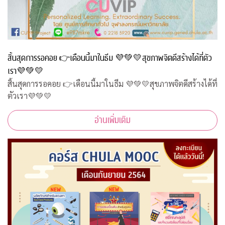
สิ้นสุดการรอคอย 👉เดือนนี้มาในธีม 💜💚💛สุขภาพจิตดีสร้างได้ที่ตัว
เรา💜💚💛
สิ้นสุดการรอคอย 👉เดือนนี้มาในธีม 💜💚💛สุขภาพจิตดีสร้างได้ที่
ตัวเรา💜💚💛
อ่านเพิ่มเติม