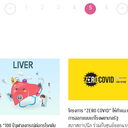
กันทางสถานีโทรทัศน์เอแอลทีวี
1
2
3
4
6
5
«
»
โครงการ “ZERO COVID” ให้คำแนะ
การออกแบบแก่โรงพยาบาลรัฐ
ร “100 ปีจุฬาลงกรณ์ต่อกรโรคตับ
สภาสถาปนิก ร่วมกับศูนย์ออกแบบ