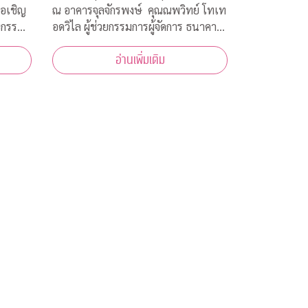
ณ อาคารจุลจักรพงษ์ คุณณพวิทย์ โทเท
ขอเชิญ
อดวิไล ผู้ช่วยกรรมการผู้จัดการ ธนาคาร
ยกรรม
กสิกรไทย เป็นผู้แทนธนาคาร ภายใต้
้าร่วม
อ่านเพิ่มเติม
โครงการ CU NEX มอบเงิน 200,000
ห้ความ
บาท ร่วมสมทบทุนสงเคราะห์สวัสดิภาพ
ง
นิสิตจุฬาฯ ที่ได้รับผลกระทบจากการ
การ
แพร่ระบาดของเชื้อไ
ชื้อ