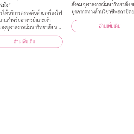
สังคม จุฬาลงกรณ์มหาวิทยาลัย 
หัวใจ”
บุคลากรทางด้านวิชาชีพสถาปัต
รให้บริการตรวจตับด้วยเครื่องไฟ
และการออกแบบในสาขาต่างๆ เข
แกนสำหรับอาจารย์และเจ้า
อ่านเพิ่มเติม
โครงการ “ZERO COVID” เพื่อใ
่ของจุฬาลงกรณ์มหาวิทยาลัย หรือ
ช่วยเหลือด้านการออกแบบแก่โร
้าที่โรงพยาบาลจุฬาลงกรณ์
พยาบาลของรัฐ พร้อมคำแนะนำ
อ่านเพิ่มเติม
าดไทย ระหว่างวันที่ 16-18
ออกแบบสถานที่รองรับผู้ป่วยจากเ
 2563 เวลา 08.00-15.00 ณ
คารเลือด ชั้น 3B อาคารภูมิสิริมั
สรณ์ รพ.จุฬาลงกร