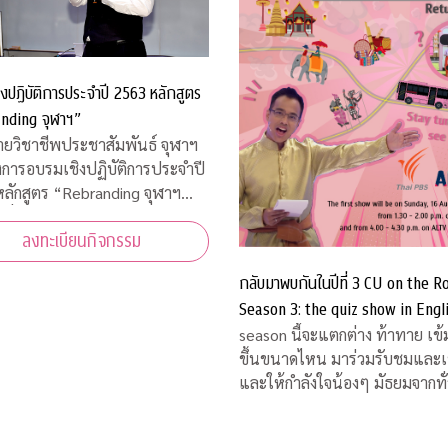
งปฏิบัติการประจำปี 2563 หลักสูตร
nding จุฬาฯ”
่ายวิชาชีพประชาสัมพันธ์ จุฬาฯ
งการอบรมเชิงปฏิบัติการประจำปี
ลักสูตร “Rebranding จุฬาฯ
สื่อสารประชาสัมพันธ์ภายหลัง
ลงทะเบียนกิจกรรม
ารณ์โควิด-19”
กลับมาพบกันในปีที่ 3 CU on the R
Season 3: the quiz show in Engl
คิดชิงไหวชิงพริบสุดมันส์ ส่งตรงถึง
season นี้จะแตกต่าง ท้าทาย เข้
ขึ้นขนาดไหน มาร่วมรับชมและเชียร์
และให้กำลังใจน้องๆ มัธยมจากทั
ประเทศ ได้ทางสถานีโทรทัศน์ไท
เอส (Thai PBS) และออกอากาศคู่ขนาน