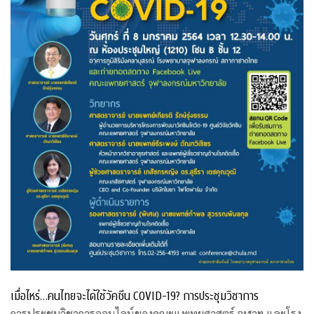
เมื่อไหร่…คนไทยจะได้ใช้วัคซีน COVID-19? การประชุมวิชาการ
การประชุมวิชาการออนไลน์ของคณะแพทยศาสตร์ จุฬาฯ และโรง