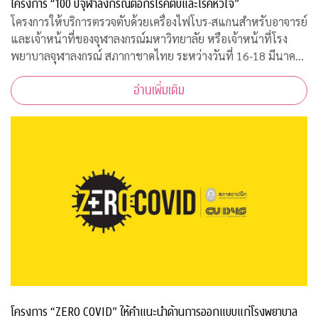
โครงการ “100 ปีจุฬาลงกรณ์ต่อกรโรคตับและโรคหัวใจ”
โครงการให้บริการตรวจตับด้วยเครื่องไฟโบร-สแกนสำหรับอาจารย์
และเจ้าหน้าที่ของจุฬาลงกรณ์มหาวิทยาลัย หรือเจ้าหน้าที่โรง
พยาบาลจุฬาลงกรณ์ สภากาชาดไทย ระหว่างวันที่ 16-18 มีนาคม
2563 เวลา 08.00-15.00 ณ ฝ่ายธนาคารเลือด ชั้น 3B อาคารภูมิสิ
อ่านเพิ่มเติม
ริมังคลานุสรณ์ รพ.จุฬาลงกร
โครงการ “ZERO COVID” ให้คำแนะนำด้านการออกแบบแก่โรงพยาบาล