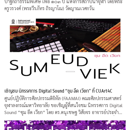
ปาฐกถาธรรมพิเศษ เพื่อ ๑๐๓ ปี แห่งการสถาปนาจุฬา โดยพระ
ครูวรวงศ์ (พระวีรภัทร ถิรญาโณ) วัดญาณเวศกวัน
เชิญชม นิทรรศการ Digital Sound “ซุม อึด เวียก” ที่ CUArt4C
ศูนย์ปฏิบัติการศิลปกรรมดิจิทัล (FAAMAI) คณะศิลปกรรมศาสตร์
จุฬาลงกรณ์มหาวิทยาลัย ขอเชิญผู้ที่สนใจชม นิทรรศการ Digital
Sound “ซุม อึด เวียก” โดย ดร.ดนุเชษฐ วิสัยจร อาจารย์ประจำ
คณะศิลปกรรมศาสตร์ จุฬาฯ และคุณวรงค์ บุญอารีย์ ศิลปินพื้น
บ้าน ระหว่างวันที่ 12 -16