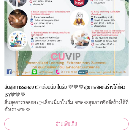
สิ้นสุดการรอคอย 👉เดือนนี้มาในธีม 💜💚💛สุขภาพจิตดีสร้างได้ที่ตัว
เรา💜💚💛
สิ้นสุดการรอคอย 👉เดือนนี้มาในธีม 💜💚💛สุขภาพจิตดีสร้างได้ที่
ตัวเรา💜💚💛
อ่านเพิ่มเติม