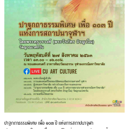
ปาฐกถาธรรมพิเศษ เพื่อ ๑๐๓ ปี แห่งการสถาปนาจุฬา