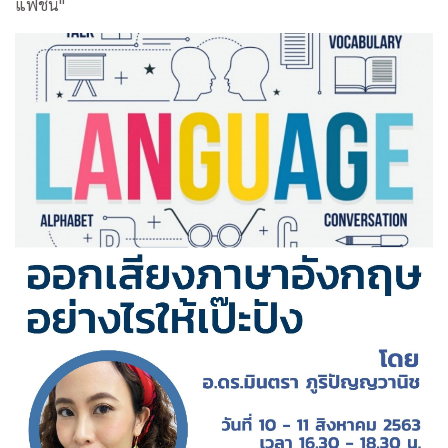
แฟชั่น"