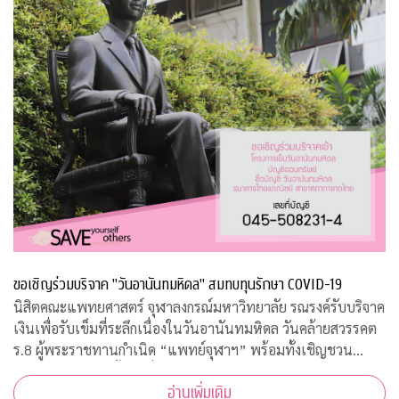
ขอเชิญร่วมบริจาค "วันอานันทมหิดล" สมทบทุนรักษา COVID-19
นิสิตคณะแพทยศาสตร์ จุฬาลงกรณ์มหาวิทยาลัย รณรงค์รับบริจาค
เงินเพื่อรับเข็มที่ระลึกเนื่องในวันอานันทมหิดล วันคล้ายสวรรคต
ร.8 ผู้พระราชทานกำเนิด “แพทย์จุฬาฯ” พร้อมทั้งเชิญชวน
ประชาชนสั่งจองเสื้อยืดที่ระลึก รายได้สมทบทุนโครงการป้องกัน
อ่านเพิ่มเติม
และรักษา COVID-19