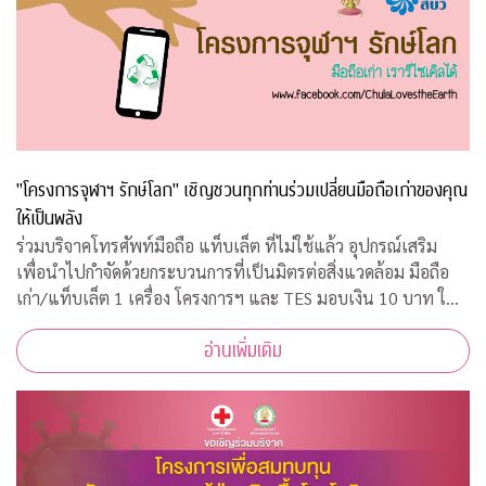
"โครงการจุฬาฯ รักษ์โลก" เชิญชวนทุกท่านร่วมเปลี่ยนมือถือเก่าของคุณ
ให้เป็นพลัง
ร่วมบริจาคโทรศัพท์มือถือ แท็บเล็ต ที่ไม่ใช้แล้ว อุปกรณ์เสริม
เพื่อนำไปกำจัดด้วยกระบวนการที่เป็นมิตรต่อสิ่งแวดล้อม มือถือ
เก่า/แท็บเล็ต 1 เครื่อง โครงการฯ และ TES มอบเงิน 10 บาท ให้
กับ "กองทุนภูมิคุ้มกันบำบัดมะเร็งจุฬาฯ"
อ่านเพิ่มเติม