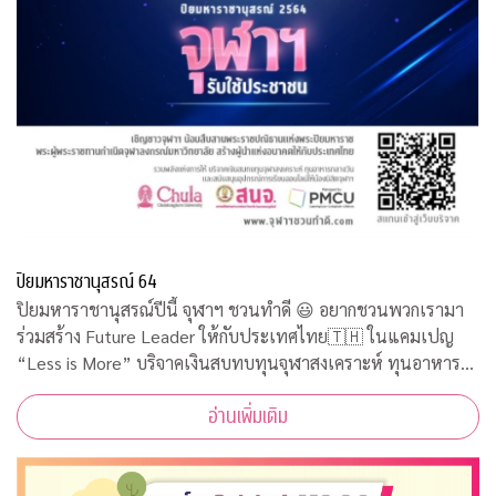
ปิยมหาราชานุสรณ์ 64
ปิยมหาราชานุสรณ์ปีนี้ จุฬาฯ ชวนทำดี 😃 อยากชวนพวกเรามา
ร่วมสร้าง Future Leader ให้กับประเทศไทย🇹🇭 ในแคมเปญ
“Less is More” บริจาคเงินสบทบทุนจุฬาสงเคราะห์ ทุนอาหาร
กลางวัน และสนับสนุนอุปกรณ์การเรียนออนไลน์ให้น้องนิสิตใช้ทำ
อ่านเพิ่มเติม
กิจกรรมจิตอาสาออนไลน์รับใช้ประชาชนคว