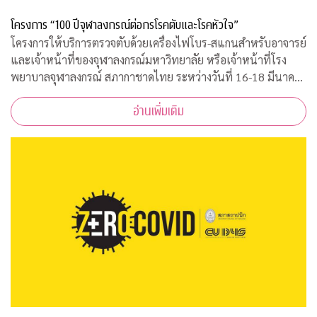
โครงการ “100 ปีจุฬาลงกรณ์ต่อกรโรคตับและโรคหัวใจ”
โครงการให้บริการตรวจตับด้วยเครื่องไฟโบร-สแกนสำหรับอาจารย์
และเจ้าหน้าที่ของจุฬาลงกรณ์มหาวิทยาลัย หรือเจ้าหน้าที่โรง
พยาบาลจุฬาลงกรณ์ สภากาชาดไทย ระหว่างวันที่ 16-18 มีนาคม
2563 เวลา 08.00-15.00 ณ ฝ่ายธนาคารเลือด ชั้น 3B อาคารภูมิสิ
อ่านเพิ่มเติม
ริมังคลานุสรณ์ รพ.จุฬาลงกร