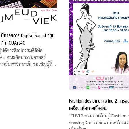
 นิทรรศการ Digital Sound “ซุม
ยก” ที่ CUArt4C
ิบัติการศิลปกรรมดิจิทัล
AI) คณะศิลปกรรมศาสตร์
กรณ์มหาวิทยาลัย ขอเชิญผู้ที่
 นิทรรศการ Digital Sound
ึด เวียก” โดย ดร.ดนุเชษฐ วิสัยจร
ย์ประจำคณะศิลปกรรมศาสตร์
และคุณวรงค์ บุญอารีย์ ศิลปินพื้น
หว่างวันที่ 12 -16
Fashion design drawing 2 การ
เครื่องแต่งกายเบื้องต้น
"CUVIP ชวนมาเรียนรู้ Fashion 
drawing 2 การออกแบบเครื่องแต