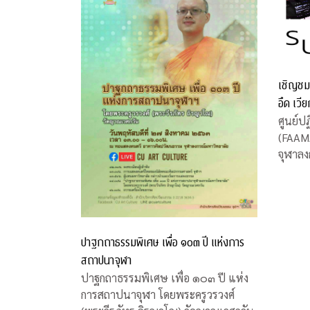
เชิญชม
อึด เวี
ศูนย์ปฏ
(FAAM
จุฬาลง
สนใจชม
“ซุม อ
อาจาร
จุฬาฯ 
บ้าน ระ
ปาฐกถาธรรมพิเศษ เพื่อ ๑๐๓ ปี แห่งการ
สถาปนาจุฬา
ปาฐกถาธรรมพิเศษ เพื่อ ๑๐๓ ปี แห่ง
การสถาปนาจุฬา โดยพระครูวรวงศ์