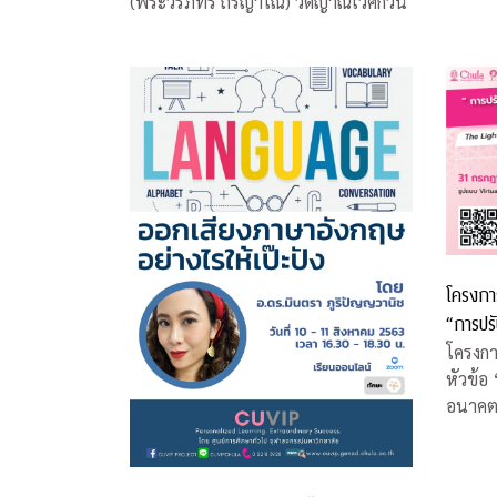
(พระวีรภัทร ถิรญาโณ) วัดญาณเวศกวัน
โครงการ
“การปร
COVID-
โครงกา
หัวข้อ
อนาคต