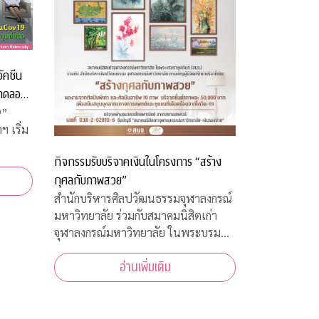
ัคซีน
ดทดลอง
9”
 เริ่ม
กิจกรรมรับบริจาคเงินในโครงการ “สร้าง
กุศลกับภาพสวย”
สำนักบริหารศิลปวัฒนธรรมจุฬาลงกรณ์
มหาวิทยาลัย ร่วมกับสมาคมนิสิตเก่า
จุฬาลงกรณ์มหาวิทยาลัย ในพระบรม
ราชูปถัมภ์(สนจ.) จัดกิจกรรมรับบริจาค
อ่านเพิ่มเติม
เงินในโครงการ “สร้างกุศลกับภาพสวย”
เพื่อสนับสนุนบุคลากรทางการแพทย์
และชุมชนที่เดือดร้อนจากโควิด-19