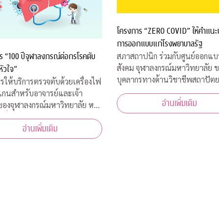
โครงการ “ZERO COVID” ให้คำแนะ
การออกแบบแก่โรงพยาบาลรัฐ
ร “100 ปีจุฬาลงกรณ์ต่อกรโรคตับ
สภาสถาปนิก ร่วมกับศูนย์ออกแบบ
สังคม จุฬาลงกรณ์มหาวิทยาลัย 
หัวใจ”
บุคลากรทางด้านวิชาชีพสถาปัต
รให้บริการตรวจตับด้วยเครื่องไฟ
และการออกแบบในสาขาต่างๆ เข
แกนสำหรับอาจารย์และเจ้า
อ่านเพิ่มเติม
โครงการ “ZERO COVID” เพื่อใ
่ของจุฬาลงกรณ์มหาวิทยาลัย หรือ
ช่วยเหลือด้านการออกแบบแก่โร
้าที่โรงพยาบาลจุฬาลงกรณ์
พยาบาลของรัฐ พร้อมคำแนะนำ
อ่านเพิ่มเติม
าดไทย ระหว่างวันที่ 16-18
ออกแบบสถานที่รองรับผู้ป่วยจากเ
 2563 เวลา 08.00-15.00 ณ
คารเลือด ชั้น 3B อาคารภูมิสิริมั
สรณ์ รพ.จุฬาลงกร