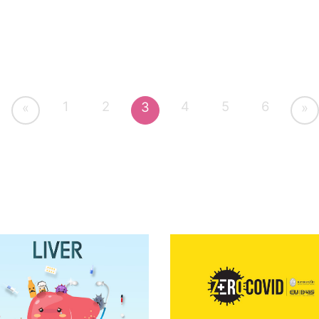
1
2
4
5
6
3
«
»