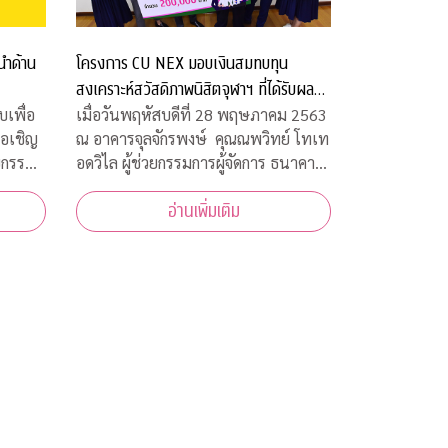
โครงการ CU NEX มอบเงินสมทบทุน
นำด้าน
สงเคราะห์สวัสดิภาพนิสิตจุฬาฯ ที่ได้รับผลก
ระทบจากโควิด-19
เมื่อวันพฤหัสบดีที่ 28 พฤษภาคม 2563
เพื่อ
ณ อาคารจุลจักรพงษ์ คุณณพวิทย์ โทเท
ขอเชิญ
อดวิไล ผู้ช่วยกรรมการผู้จัดการ ธนาคาร
ยกรรม
กสิกรไทย เป็นผู้แทนธนาคาร ภายใต้
้าร่วม
อ่านเพิ่มเติม
โครงการ CU NEX มอบเงิน 200,000
ห้ความ
บาท ร่วมสมทบทุนสงเคราะห์สวัสดิภาพ
ง
นิสิตจุฬาฯ ที่ได้รับผลกระทบจากการ
การ
แพร่ระบาดของเชื้อไ
ชื้อ