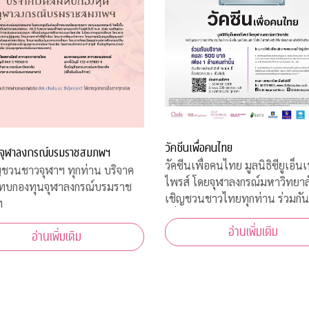
วัคซีนเพื่อคนไทย
จุฬาลงกรณ์บรมราชสมภพฯ
วัคซีนเพื่อคนไทย มูลนิธิซียูเอ็นเ
ชวนชาวจุฬาฯ ทุกท่าน บริจาค
ไพรส์ โดยจุฬาลงกรณ์มหาวิทยาล
มทบกองทุนจุฬาลงกรณ์บรมราช
เชิญชวนชาวไทยทุกท่าน ร่วมกัน
ฯ
เพื่อเป็นทุนสนับสนุน นักวิจัยไ
อ่านเพิ่มเติม
ค้นคว้าวิจัย พัฒนา และผลิตวัคซ
อ่านเพิ่มเติม
โควิด-19*