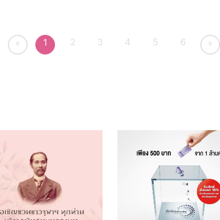
2
3
4
5
6
1
«
»