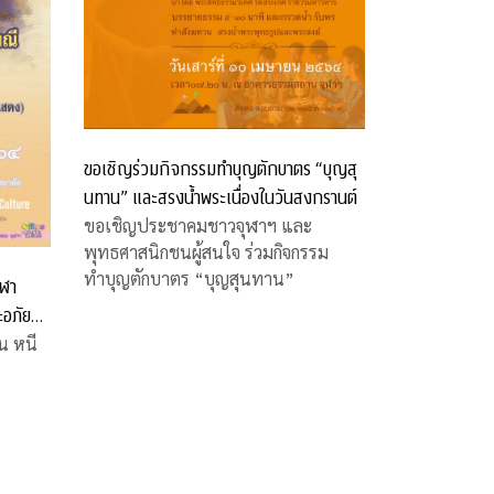
ขอเชิญร่วมกิจกรรมทำบุญตักบาตร “บุญสุ
นทาน” และสรงน้ำพระเนื่องในวันสงกรานต์
ขอเชิญประชาคมชาวจุฬาฯ และ
พุทธศาสนิกชนผู้สนใจ ร่วมกิจกรรม
ทำบุญตักบาตร “บุญสุนทาน”
ุฬา
ะอภัย
น หนี