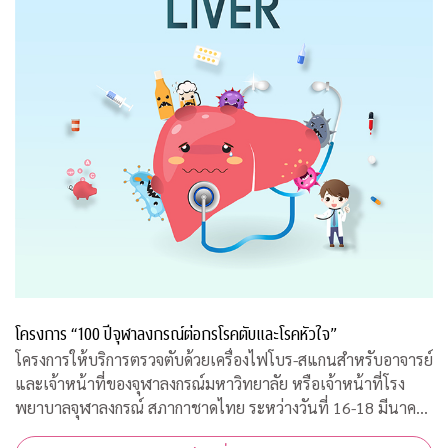
โครงการ “100 ปีจุฬาลงกรณ์ต่อกรโรคตับและโรคหัวใจ”
โครงการให้บริการตรวจตับด้วยเครื่องไฟโบร-สแกนสำหรับอาจารย์
และเจ้าหน้าที่ของจุฬาลงกรณ์มหาวิทยาลัย หรือเจ้าหน้าที่โรง
พยาบาลจุฬาลงกรณ์ สภากาชาดไทย ระหว่างวันที่ 16-18 มีนาคม
2563 เวลา 08.00-15.00 ณ ฝ่ายธนาคารเลือด ชั้น 3B อาคารภูมิสิ