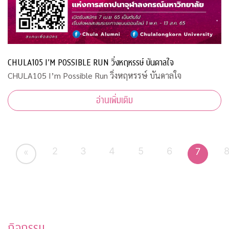
CHULA105 I’M POSSIBLE RUN วิ่งหฤหรรษ์ บันดาลใจ
CHULA105 I’m Possible Run วิ่งหฤหรรษ์ บันดาลใจ
อ่านเพิ่มเติม
2
3
4
5
6
7
«
กิจกรรม