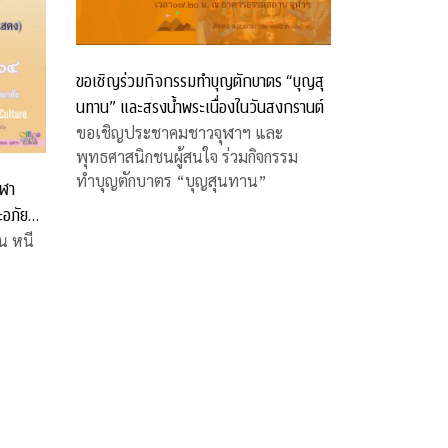
ขอเชิญร่วมกิจกรรมทำบุญตักบาตร “บุญสุ
นทาน” และสรงน้ำพระเนื่องในวันสงกรานต์
ขอเชิญประชาคมชาวจุฬาฯ และ
พุทธศาสนิกชนผู้สนใจ ร่วมกิจกรรม
ทำบุญตักบาตร “บุญสุนทาน”
ุฬา
ะอภัย
น หนี