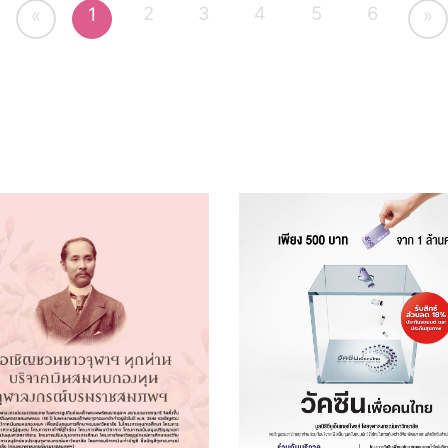
2
3
4
5
6
1
«
»