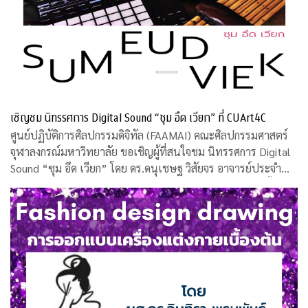
เชิญชม นิทรรศการ Digital Sound “ซุม อึด เวียก” ที่ CUArt4C
ศูนย์ปฏิบัติการศิลปกรรมดิจิทัล (FAAMAI) คณะศิลปกรรมศาสตร์
จุฬาลงกรณ์มหาวิทยาลัย ขอเชิญผู้ที่สนใจชม นิทรรศการ Digital
Sound “ซุม อึด เวียก” โดย ดร.ดนุเชษฐ วิสัยจร อาจารย์ประจำ
คณะศิลปกรรมศาสตร์ จุฬาฯ และคุณวรงค์ บุญอารีย์ ศิลปินพื้น
บ้าน ระหว่างวันที่ 12 -16