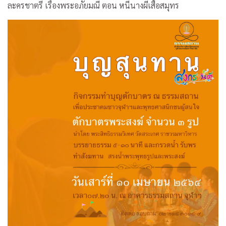
ละครชาตรี เรื่องพระอภัยมณี ตอน หนีนางผีเสื้อสมุทร