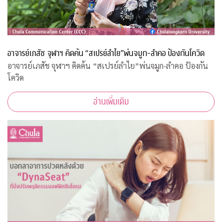
อาจารย์เภสัช จุฬาฯ คิดค้น “สเปรย์ลำไย”พ่นจมูก-ลำคอ ป้องกันโควิด
อาจารย์เภสัช จุฬาฯ คิดค้น “สเปรย์ลำไย”พ่นจมูก-ลำคอ ป้องกัน
โควิด
อ่านเพิ่มเติม