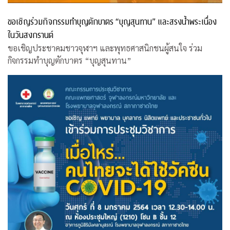
ขอเชิญร่วมกิจกรรมทำบุญตักบาตร “บุญสุนทาน” และสรงน้ำพระเนื่อง
ในวันสงกรานต์
ขอเชิญประชาคมชาวจุฬาฯ และพุทธศาสนิกชนผู้สนใจ ร่วม
กิจกรรมทำบุญตักบาตร “บุญสุนทาน”