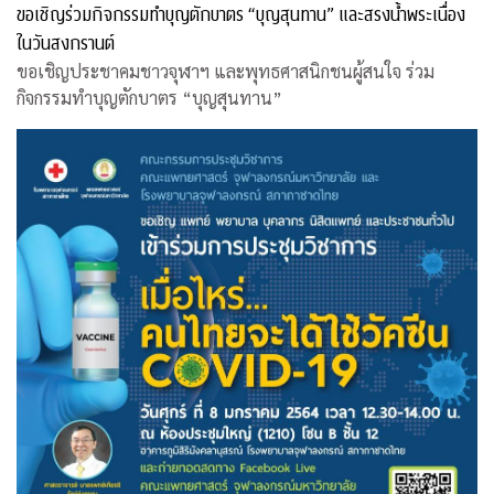
ขอเชิญร่วมกิจกรรมทำบุญตักบาตร “บุญสุนทาน” และสรงน้ำพระเนื่อง
ในวันสงกรานต์
ขอเชิญประชาคมชาวจุฬาฯ และพุทธศาสนิกชนผู้สนใจ ร่วม
กิจกรรมทำบุญตักบาตร “บุญสุนทาน”