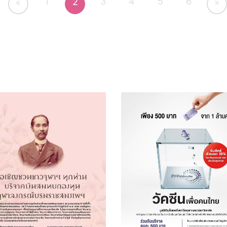
1
3
4
5
6
2
«
»