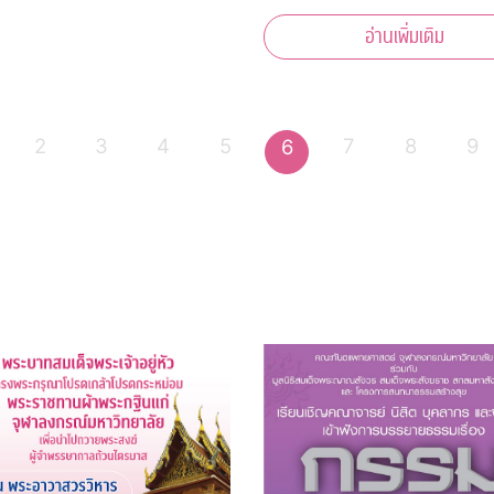
เดือนตุลาคม 2565 ในรูปแบบกา
อ่านเพิ่มเติม
แบบ Online และ On-site เพื่อจุ
ประกายการเรียนรู้อย่างสร้างสรรค
สร้างแรงบันดาลใจในการพัฒนา
เตรียมพร้อมสู่โลกการทำ
2
3
4
5
7
8
9
6