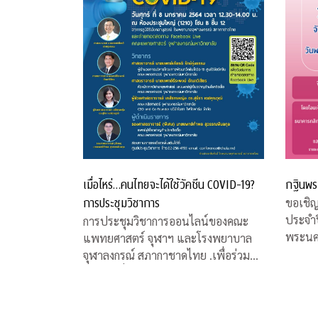
เมื่อไหร่…คนไทยจะได้ใช้วัคซีน COVID-19?
กฐินพร
การประชุมวิชาการ
ขอเชิ
ประจำป
การประชุมวิชาการออนไลน์ของคณะ
พระนค
แพทยศาสตร์ จุฬาฯ และโรงพยาบาล
จุฬาลงกรณ์ สภากาชาดไทย .เพื่อร่วมหา
คำตอบเรื่องวัคซีน COVID-19