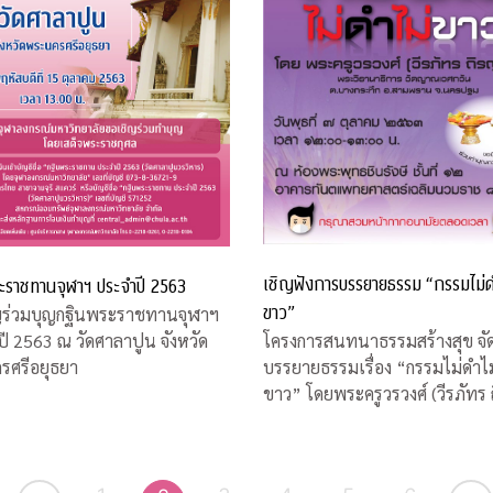
เชิญฟังการบรรยายธรรม “กรรมไม่ด
ะราชทานจุฬาฯ ประจำปี 2563
ขาว”
ญร่วมบุญกฐินพระราชทานจุฬาฯ
โครงการสนทนาธรรมสร้างสุข จั
ี 2563 ณ วัดศาลาปูน จังหวัด
บรรยายธรรมเรื่อง “กรรมไม่ดำไม
รศรีอยุธยา
ขาว” โดยพระครูวรวงศ์ (วีรภัทร 
ญาโณ)