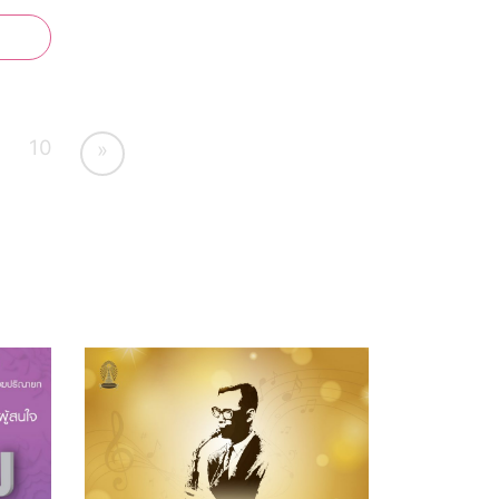
รเรียน
ด
์ เสริม
ตนเอง
10
»