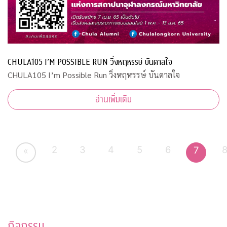
CHULA105 I’M POSSIBLE RUN วิ่งหฤหรรษ์ บันดาลใจ
CHULA105 I’m Possible Run วิ่งหฤหรรษ์ บันดาลใจ
อ่านเพิ่มเติม
2
3
4
5
6
7
«
กิจกรรม