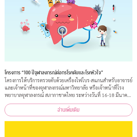
โครงการ “100 ปีจุฬาลงกรณ์ต่อกรโรคตับและโรคหัวใจ”
โครงการให้บริการตรวจตับด้วยเครื่องไฟโบร-สแกนสำหรับอาจารย์
และเจ้าหน้าที่ของจุฬาลงกรณ์มหาวิทยาลัย หรือเจ้าหน้าที่โรง
พยาบาลจุฬาลงกรณ์ สภากาชาดไทย ระหว่างวันที่ 16-18 มีนาคม
2563 เวลา 08.00-15.00 ณ ฝ่ายธนาคารเลือด ชั้น 3B อาคารภูมิสิ
อ่านเพิ่มเติม
ริมังคลานุสรณ์ รพ.จุฬาลงกร