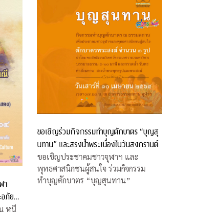
ขอเชิญร่วมกิจกรรมทำบุญตักบาตร “บุญสุ
นทาน” และสรงน้ำพระเนื่องในวันสงกรานต์
ขอเชิญประชาคมชาวจุฬาฯ และ
พุทธศาสนิกชนผู้สนใจ ร่วมกิจกรรม
ทำบุญตักบาตร “บุญสุนทาน”
ุฬา
ะอภัย
น หนี