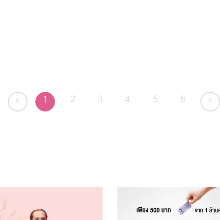
2
3
4
5
6
1
«
»