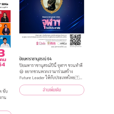
ปิยมหาราชานุสรณ์ 64
ปิยมหาราชานุสรณ์ปีนี้ จุฬาฯ ชวนทำดี
😃 อยากชวนพวกเรามาร่วมสร้าง
Future Leader ให้กับประเทศไทย🇹🇭
ในแคมเปญ “Less is More” บริจาค
อ่านเพิ่มเติม
เงินสบทบทุนจุฬาสงเคราะห์ ทุนอาหาร
ต ขับ
กลางวัน และสนับสนุนอุปกรณ์การเรียน
นงาน
ออนไลน์ให้น้องนิสิตใช้ทำกิจกรรมจิต
อาสาออนไลน์รับใช้ประชาชนคว