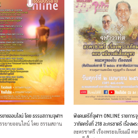
ฟังดนตรีที่จุฬาฯ ONLINE รายการจ
รยายออนไลน์ โดย ธรรมสถานจุฬาฯ
วาทิตครั้งที่ 218 ละครชาตรี เรื่องพร
รรยายออนไลน์ โดย ธรรมสถาน
มณี ตอน หนีนางผีเสื้อสมุทร
ละครชาตรี เรื่องพระอภัยมณี ตอ