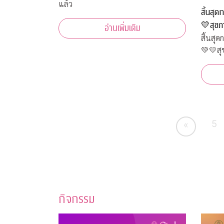
แล้ว
สิ้นสุ
💛สุขภา
อ่านเพิ่มเติม
สิ้นสุ
💚💛สุ
5
«
กิจกรรม