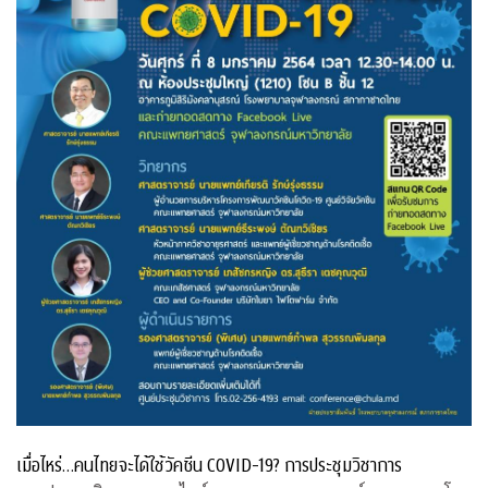
เมื่อไหร่…คนไทยจะได้ใช้วัคซีน COVID-19? การประชุมวิชาการ