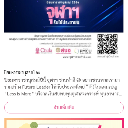
ปิยมหาราชานุสรณ์ 64
ปิยมหาราชานุสรณ์ปีนี้ จุฬาฯ ชวนทำดี 😃 อยากชวนพวกเรามา
ร่วมสร้าง Future Leader ให้กับประเทศไทย🇹🇭 ในแคมเปญ
“Less is More” บริจาคเงินสบทบทุนจุฬาสงเคราะห์ ทุนอาหาร
กลางวัน และสนับสนุนอุปกรณ์การเรียนออนไลน์ให้น้องนิสิตใช้ทำ
อ่านเพิ่มเติม
กิจกรรมจิตอาสาออนไลน์รับใช้ประชาชนคว