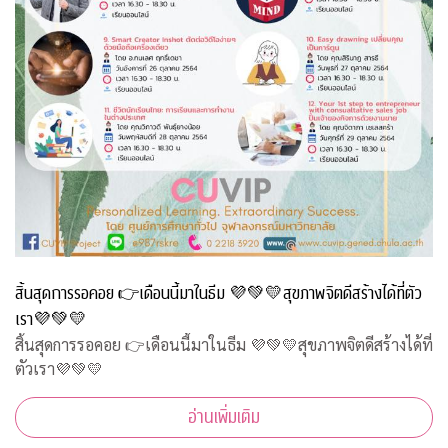
สิ้นสุดการรอคอย 👉เดือนนี้มาในธีม 💜💚💛สุขภาพจิตดีสร้างได้ที่ตัว
เรา💜💚💛
สิ้นสุดการรอคอย 👉เดือนนี้มาในธีม 💜💚💛สุขภาพจิตดีสร้างได้ที่
ตัวเรา💜💚💛
อ่านเพิ่มเติม