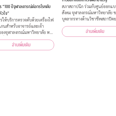
ร “100 ปีจุฬาลงกรณ์ต่อกรโรคตับ
สภาสถาปนิก ร่วมกับศูนย์ออกแบบ
สังคม จุฬาลงกรณ์มหาวิทยาลัย 
หัวใจ”
บุคลากรทางด้านวิชาชีพสถาปัต
รให้บริการตรวจตับด้วยเครื่องไฟ
และการออกแบบในสาขาต่างๆ เข
แกนสำหรับอาจารย์และเจ้า
อ่านเพิ่มเติม
โครงการ “ZERO COVID” เพื่อใ
่ของจุฬาลงกรณ์มหาวิทยาลัย หรือ
ช่วยเหลือด้านการออกแบบแก่โร
้าที่โรงพยาบาลจุฬาลงกรณ์
พยาบาลของรัฐ พร้อมคำแนะนำ
อ่านเพิ่มเติม
าดไทย ระหว่างวันที่ 16-18
ออกแบบสถานที่รองรับผู้ป่วยจากเ
 2563 เวลา 08.00-15.00 ณ
คารเลือด ชั้น 3B อาคารภูมิสิริมั
สรณ์ รพ.จุฬาลงกร