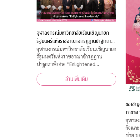
จุฬาลงกรณ์มหาวิทยาลัยเรียนเชิญนายก
รัฐมนตรีแห่งราชอาณาจักรภูฏานปาฐกถา
พิเศษ “Enlightened Leadership”
จุฬาลงกรณ์มหาวิทยาลัยเรียนเชิญนายก
รัฐมนตรีแห่งราชอาณาจักรภูฏาน
ปาฐกถาพิเศษ “Enlightened
Leadership”
อ่านเพิ่มเติม
ขอเชิญ
กาชาด “จุฬาฯ - สุนทราภรณ์ สรวลสนาน
กาชาด 1
จุฬาลง
กิจและ
ข่าย ขอเชิญชมคอนเสิร์ตการกุศลจุฬาฯ