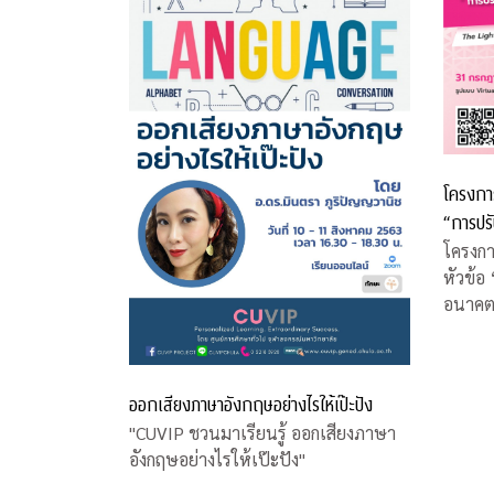
โครงการ
“การปร
COVID-
โครงกา
หัวข้อ
อนาคต
ออกเสียงภาษาอังกฤษอย่างไรให้เป๊ะปัง
"CUVIP ชวนมาเรียนรู้ ออกเสียงภาษา
อังกฤษอย่างไรให้เป๊ะปัง"