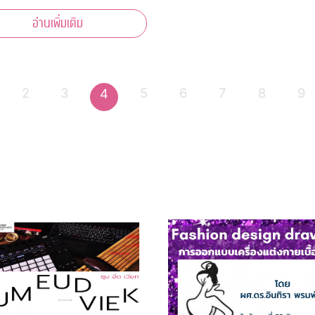
นทราภรณ์ สรวล
อ่านเพิ่มเติม
ด 100 ปี” เพลินเพลงดัง
ำนานของวงสุนทราภรณ์ที่เราคุ้น
า 40 บทเพลง
2
3
5
6
7
8
9
4