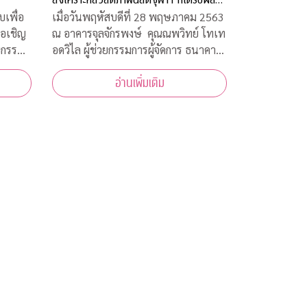
ระทบจากโควิด-19
เมื่อวันพฤหัสบดีที่ 28 พฤษภาคม 2563
เพื่อ
ณ อาคารจุลจักรพงษ์ คุณณพวิทย์ โทเท
ขอเชิญ
อดวิไล ผู้ช่วยกรรมการผู้จัดการ ธนาคาร
ยกรรม
กสิกรไทย เป็นผู้แทนธนาคาร ภายใต้
้าร่วม
อ่านเพิ่มเติม
โครงการ CU NEX มอบเงิน 200,000
ห้ความ
บาท ร่วมสมทบทุนสงเคราะห์สวัสดิภาพ
ง
นิสิตจุฬาฯ ที่ได้รับผลกระทบจากการ
การ
แพร่ระบาดของเชื้อไ
ชื้อ