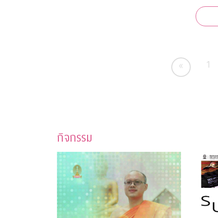
ช่วยกาชาด “จุฬาฯ - สุ
สนาน กาชา
ระดับต
เคยกว่
1
«
กิจกรรม