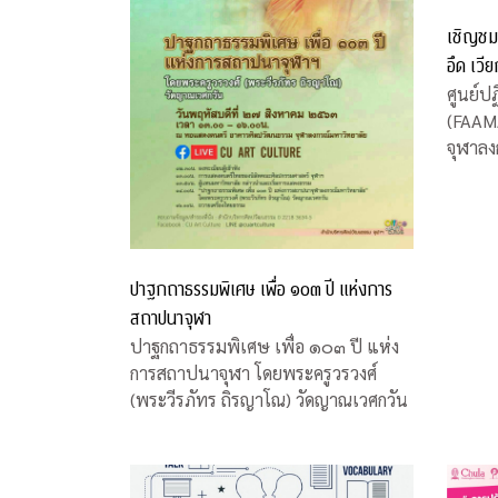
เชิญชม
อึด เวี
ศูนย์ปฏ
(FAAM
จุฬาลง
สนใจชม
“ซุม อ
อาจาร
จุฬาฯ 
บ้าน ระ
ปาฐกถาธรรมพิเศษ เพื่อ ๑๐๓ ปี แห่งการ
สถาปนาจุฬา
ปาฐกถาธรรมพิเศษ เพื่อ ๑๐๓ ปี แห่ง
การสถาปนาจุฬา โดยพระครูวรวงศ์
(พระวีรภัทร ถิรญาโณ) วัดญาณเวศกวัน