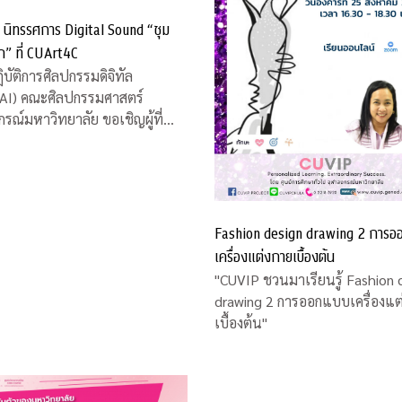
 นิทรรศการ Digital Sound “ซุม
ยก” ที่ CUArt4C
ิบัติการศิลปกรรมดิจิทัล
AI) คณะศิลปกรรมศาสตร์
กรณ์มหาวิทยาลัย ขอเชิญผู้ที่
 นิทรรศการ Digital Sound
ึด เวียก” โดย ดร.ดนุเชษฐ วิสัยจร
ย์ประจำคณะศิลปกรรมศาสตร์
และคุณวรงค์ บุญอารีย์ ศิลปินพื้น
หว่างวันที่ 12 -16
Fashion design drawing 2 การ
เครื่องแต่งกายเบื้องต้น
"CUVIP ชวนมาเรียนรู้ Fashion 
drawing 2 การออกแบบเครื่องแต
เบื้องต้น"