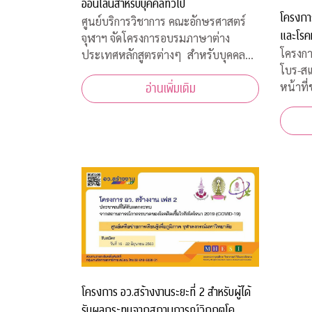
ออนไลน์สำหรับบุคคลทั่วไป
โครงกา
ศูนย์บริการวิชาการ คณะอักษรศาสตร์
และโรค
จุฬาฯ จัดโครงการอบรมภาษาต่าง
โครงกา
ประเทศหลักสูตรต่างๆ สำหรับบุคคล
โบร-ส
ทั่วไป รอบปลายปี 2563 โดยจัดอบรม
หน้าที
อ่านเพิ่มเติม
หลักสูตรออนไลน์ เพื่อความปลอดภัย
เจ้าหน
ของผู้สอนและผู้เข้าร่วมการอบรมทุกคน
สภากาช
เนื่องจากสถานการณ์โควิด-19 ทำให้ไม่
มีนาคม
สามารถจัดอบรมในห้องเรียนรูป
ฝ่ายธนา
งคลานุ
โครงการ อว.สร้างงานระยะที่ 2 สำหรับผู้ได้
รับผลกระทบจากสถานการณ์วิกฤตโค