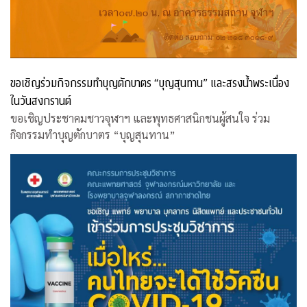
ขอเชิญร่วมกิจกรรมทำบุญตักบาตร “บุญสุนทาน” และสรงน้ำพระเนื่อง
ในวันสงกรานต์
ขอเชิญประชาคมชาวจุฬาฯ และพุทธศาสนิกชนผู้สนใจ ร่วม
กิจกรรมทำบุญตักบาตร “บุญสุนทาน”