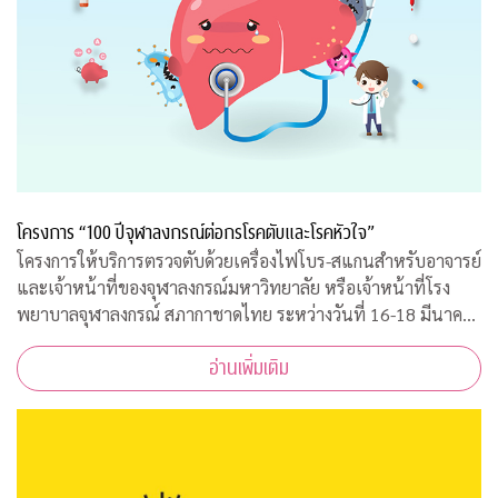
โครงการ “100 ปีจุฬาลงกรณ์ต่อกรโรคตับและโรคหัวใจ”
โครงการให้บริการตรวจตับด้วยเครื่องไฟโบร-สแกนสำหรับอาจารย์
และเจ้าหน้าที่ของจุฬาลงกรณ์มหาวิทยาลัย หรือเจ้าหน้าที่โรง
พยาบาลจุฬาลงกรณ์ สภากาชาดไทย ระหว่างวันที่ 16-18 มีนาคม
2563 เวลา 08.00-15.00 ณ ฝ่ายธนาคารเลือด ชั้น 3B อาคารภูมิสิ
อ่านเพิ่มเติม
ริมังคลานุสรณ์ รพ.จุฬาลงกร