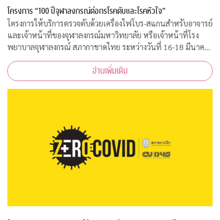
โครงการ “100 ปีจุฬาลงกรณ์ต่อกรโรคตับและโรคหัวใจ”
โครงการให้บริการตรวจตับด้วยเครื่องไฟโบร-สแกนสำหรับอาจารย์
และเจ้าหน้าที่ของจุฬาลงกรณ์มหาวิทยาลัย หรือเจ้าหน้าที่โรง
พยาบาลจุฬาลงกรณ์ สภากาชาดไทย ระหว่างวันที่ 16-18 มีนาคม
2563 เวลา 08.00-15.00 ณ ฝ่ายธนาคารเลือด ชั้น 3B อาคารภูมิสิ
อ่านเพิ่มเติม
ริมังคลานุสรณ์ รพ.จุฬาลงกร