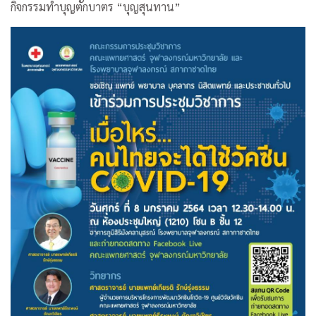
กิจกรรมทำบุญตักบาตร “บุญสุนทาน”