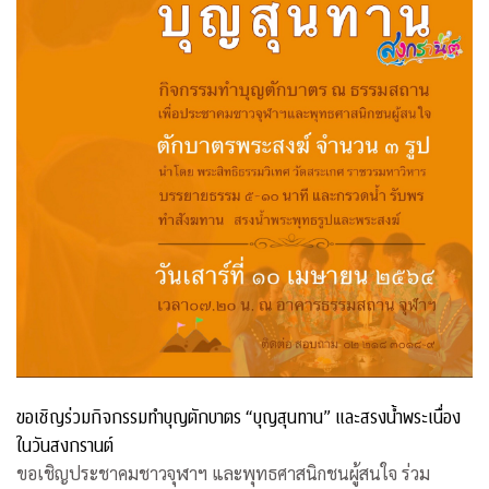
ขอเชิญร่วมกิจกรรมทำบุญตักบาตร “บุญสุนทาน” และสรงน้ำพระเนื่อง
ในวันสงกรานต์
ขอเชิญประชาคมชาวจุฬาฯ และพุทธศาสนิกชนผู้สนใจ ร่วม