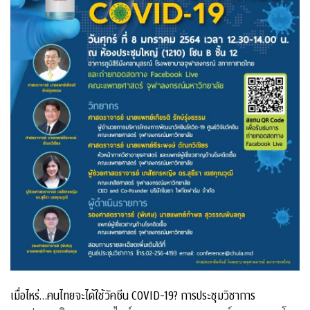
เมื่อไหร่…คนไทยจะได้ใช้วัคซีน COVID-19? การประชุมวิชาการ