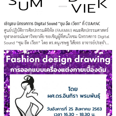
เชิญชม นิทรรศการ Digital Sound “ซุม อึด เวียก” ที่ CUArt4C
ศูนย์ปฏิบัติการศิลปกรรมดิจิทัล (FAAMAI) คณะศิลปกรรมศาสตร์
จุฬาลงกรณ์มหาวิทยาลัย ขอเชิญผู้ที่สนใจชม นิทรรศการ Digital
Sound “ซุม อึด เวียก” โดย ดร.ดนุเชษฐ วิสัยจร อาจารย์ประจำ
คณะศิลปกรรมศาสตร์ จุฬาฯ และคุณวรงค์ บุญอารีย์ ศิลปินพื้น
บ้าน ระหว่างวันที่ 12 -16