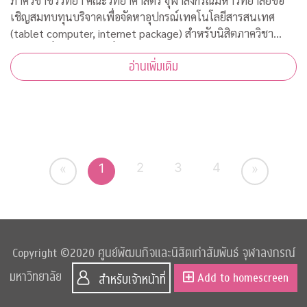
ขาดแคลน
ภาควิชาชีววิทยา คณะวิทยาศาสตร์ จุฬาลงกรณ์มหาวิทยาลัยขอ
เชิญสมทบทุนบริจาคเพื่อจัดหาอุปกรณ์เทคโนโลยีสารสนเทศ
(tablet computer, internet package) สำหรับนิสิตภาควิชา
ชีววิทยาที่ขาดแคลน เพื่อใช้เรียนออนไลน์ในวิถีปรกติใหม่ บริจาค
อ่านเพิ่มเติม
เข้ากองทุน "
2
3
4
1
«
»
Copyright ©2020 ศูนย์พัฒนกิจและนิสิตเก่าสัมพันธ์ จุฬาลงกรณ์
มหาวิทยาลัย
Add to homescreen
สำหรับเจ้าหน้าที่