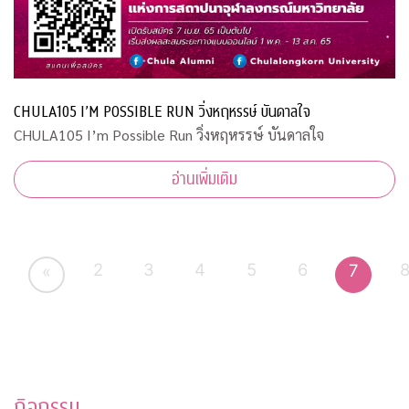
CHULA105 I’M POSSIBLE RUN วิ่งหฤหรรษ์ บันดาลใจ
CHULA105 I’m Possible Run วิ่งหฤหรรษ์ บันดาลใจ
อ่านเพิ่มเติม
2
3
4
5
6
7
«
กิจกรรม