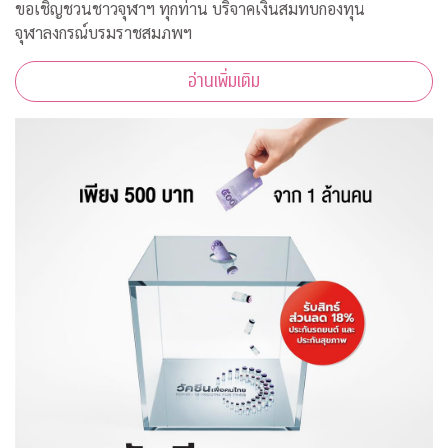
ขอเชิญชวนชาวจุฬาฯ ทุกท่าน บริจาคเงินสมทบกองทุน
จุฬาลงกรณ์บรมราชสมภพฯ
อ่านเพิ่มเติม