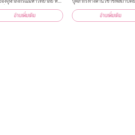
่ของจุฬาลงกรณ์มหาวิทยาลัย หรือ
บุคลากรทางด้านวิชาชีพสถาปัต
้าที่โรงพยาบาลจุฬาลงกรณ์
และการออกแบบในสาขาต่างๆ เข
อ่านเพิ่มเติม
อ่านเพิ่มเติม
าดไทย ระหว่างวันที่ 16-18
โครงการ “ZERO COVID” เพื่อใ
 2563 เวลา 08.00-15.00 ณ
ช่วยเหลือด้านการออกแบบแก่โร
คารเลือด ชั้น 3B อาคารภูมิสิริมั
พยาบาลของรัฐ พร้อมคำแนะนำ
สรณ์ รพ.จุฬาลงกร
ออกแบบสถานที่รองรับผู้ป่วยจากเ