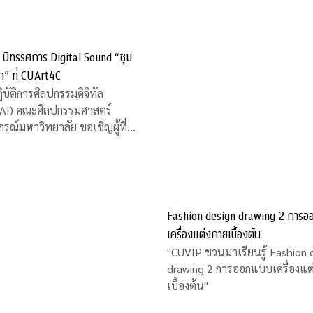
 นิทรรศการ Digital Sound “ซุม
ยก” ที่ CUArt4C
ิบัติการศิลปกรรมดิจิทัล
AI) คณะศิลปกรรมศาสตร์
กรณ์มหาวิทยาลัย ขอเชิญผู้ที่
 นิทรรศการ Digital Sound
ึด เวียก” โดย ดร.ดนุเชษฐ วิสัยจร
ย์ประจำคณะศิลปกรรมศาสตร์
และคุณวรงค์ บุญอารีย์ ศิลปินพื้น
หว่างวันที่ 12 -16
Fashion design drawing 2 การ
เครื่องแต่งกายเบื้องต้น
"CUVIP ชวนมาเรียนรู้ Fashion 
drawing 2 การออกแบบเครื่องแต
เบื้องต้น"