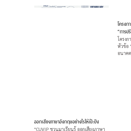
โครงการ
“การปร
COVID-
โครงกา
หัวข้อ
อนาคต
ออกเสียงภาษาอังกฤษอย่างไรให้เป๊ะปัง
"CUVIP ชวนมาเรียนรู้ ออกเสียงภาษา