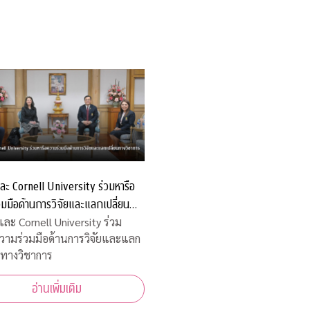
ละ Cornell University ร่วมหารือ
มมือด้านการวิจัยและแลกเปลี่ยน
าการ
และ Cornell University ร่วม
วามร่วมมือด้านการวิจัยและแลก
นทางวิชาการ
อ่านเพิ่มเติม