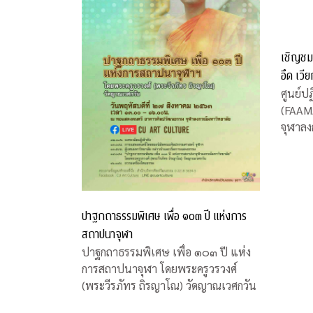
เชิญชม
อึด เวี
ศูนย์ปฏ
(FAAM
จุฬาลง
สนใจชม
“ซุม อ
อาจาร
จุฬาฯ 
บ้าน ระ
ปาฐกถาธรรมพิเศษ เพื่อ ๑๐๓ ปี แห่งการ
สถาปนาจุฬา
ปาฐกถาธรรมพิเศษ เพื่อ ๑๐๓ ปี แห่ง
การสถาปนาจุฬา โดยพระครูวรวงศ์
(พระวีรภัทร ถิรญาโณ) วัดญาณเวศกวัน