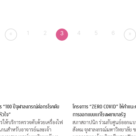
1
2
4
5
6
3
«
»
ร “100 ปีจุฬาลงกรณ์ต่อกรโรคตับ
โครงการ “ZERO COVID” ให้คำแนะ
หัวใจ”
การออกแบบแก่โรงพยาบาลรัฐ
รให้บริการตรวจตับด้วยเครื่องไฟ
สภาสถาปนิก ร่วมกับศูนย์ออกแบบ
แกนสำหรับอาจารย์และเจ้า
สังคม จุฬาลงกรณ์มหาวิทยาลัย 