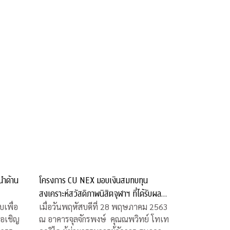
นำด้าน
โครงการ CU NEX มอบเงินสมทบทุน
สงเคราะห์สวัสดิภาพนิสิตจุฬาฯ ที่ได้รับผลก
ระทบจากโควิด-19
เพื่อ
เมื่อวันพฤหัสบดีที่ 28 พฤษภาคม 2563
ขอเชิญ
ณ อาคารจุลจักรพงษ์ คุณณพวิทย์ โทเท