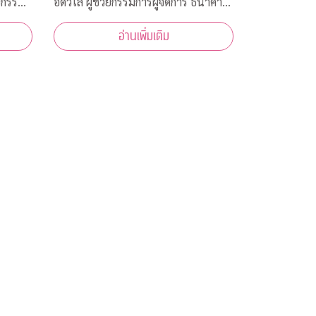
ยกรรม
อดวิไล ผู้ช่วยกรรมการผู้จัดการ ธนาคาร
้าร่วม
กสิกรไทย เป็นผู้แทนธนาคาร ภายใต้
อ่านเพิ่มเติม
ห้ความ
โครงการ CU NEX มอบเงิน 200,000
ง
บาท ร่วมสมทบทุนสงเคราะห์สวัสดิภาพ
การ
นิสิตจุฬาฯ ที่ได้รับผลกระทบจากการ
ชื้อ
แพร่ระบาดของเชื้อไ