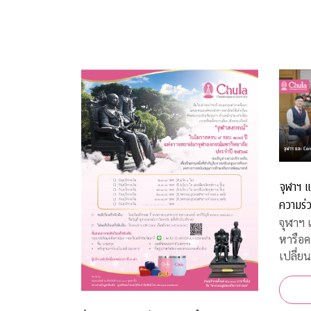
จุฬาฯ แ
ความร่ว
ทางวิช
จุฬาฯ 
หารือค
เปลี่ย