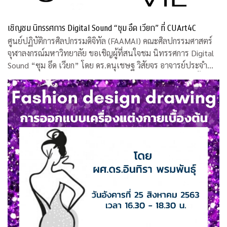
เชิญชม นิทรรศการ Digital Sound “ซุม อึด เวียก” ที่ CUArt4C
ศูนย์ปฏิบัติการศิลปกรรมดิจิทัล (FAAMAI) คณะศิลปกรรมศาสตร์
จุฬาลงกรณ์มหาวิทยาลัย ขอเชิญผู้ที่สนใจชม นิทรรศการ Digital
Sound “ซุม อึด เวียก” โดย ดร.ดนุเชษฐ วิสัยจร อาจารย์ประจำ
คณะศิลปกรรมศาสตร์ จุฬาฯ และคุณวรงค์ บุญอารีย์ ศิลปินพื้น
บ้าน ระหว่างวันที่ 12 -16