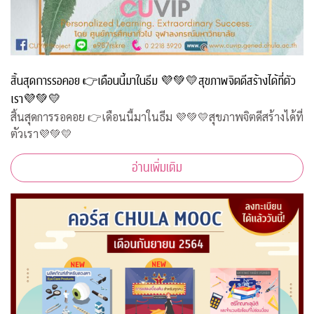
สิ้นสุดการรอคอย 👉เดือนนี้มาในธีม 💜💚💛สุขภาพจิตดีสร้างได้ที่ตัว
เรา💜💚💛
สิ้นสุดการรอคอย 👉เดือนนี้มาในธีม 💜💚💛สุขภาพจิตดีสร้างได้ที่
ตัวเรา💜💚💛
อ่านเพิ่มเติม