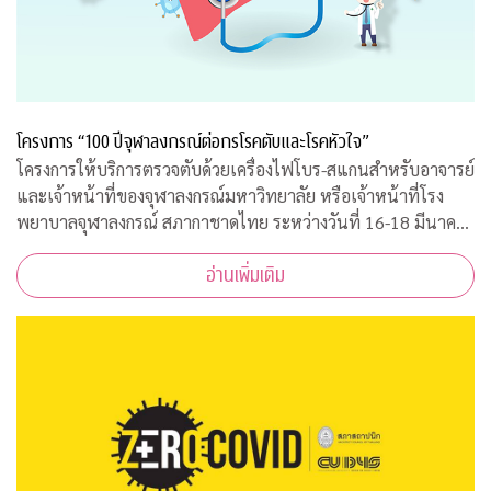
โครงการ “100 ปีจุฬาลงกรณ์ต่อกรโรคตับและโรคหัวใจ”
โครงการให้บริการตรวจตับด้วยเครื่องไฟโบร-สแกนสำหรับอาจารย์
และเจ้าหน้าที่ของจุฬาลงกรณ์มหาวิทยาลัย หรือเจ้าหน้าที่โรง
พยาบาลจุฬาลงกรณ์ สภากาชาดไทย ระหว่างวันที่ 16-18 มีนาคม
2563 เวลา 08.00-15.00 ณ ฝ่ายธนาคารเลือด ชั้น 3B อาคารภูมิสิ
อ่านเพิ่มเติม
ริมังคลานุสรณ์ รพ.จุฬาลงกร